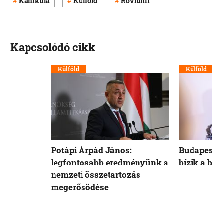
Kánikula
Külföld
Rövidhír
Kapcsolódó cikk
Külföld
Külföld
Potápi Árpád János:
Budapest 
legfontosabb eredményünk a
bízik a b
nemzeti összetartozás
megerősödése