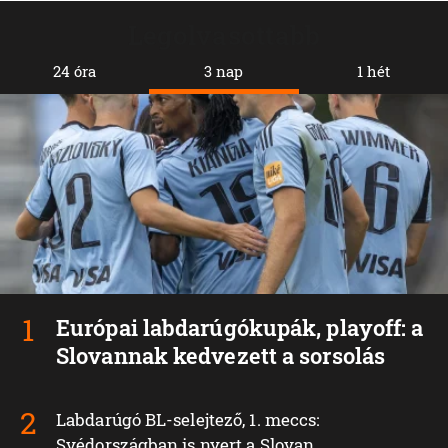
Legolvasottabb
24 óra
3 nap
1 hét
Európai labdarúgókupák, playoff: a
Slovannak kedvezett a sorsolás
Labdarúgó BL-selejtező, 1. meccs:
Svédországban is nyert a Slovan