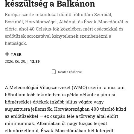
készültség a Balkánon
Európa-szerte rekordokat döntő hőhullám Szerbiát,
Boszniát, Horvátországot, Albániát és Észak-Macedóniát is
elérte, ahol 40 Celsius-fok közelében mért csúcsokkal és
erdőtüzek sorozatával kénytelenek szembenézni a
hatóságok.
TASR
2026. 06. 29. |
13:39
Mentés későbbre
A Meteorológiai Világszervezet (WMO) szerint a mostani
hőhullám több tekintetben is példa nélküli: a júniusi
hőmérséklet-értékek inkább július végére vagy
augusztusra jellemzők. Horvátországban 400 tűzoltó küzd
az erdőtüzekkel — ez csupán fele a törvény által előírt
minimumnak. Albániában öt nagy tűzgóc terjedt
ellenőrizetlenül, Észak-Macedóniában hét kiterjedt