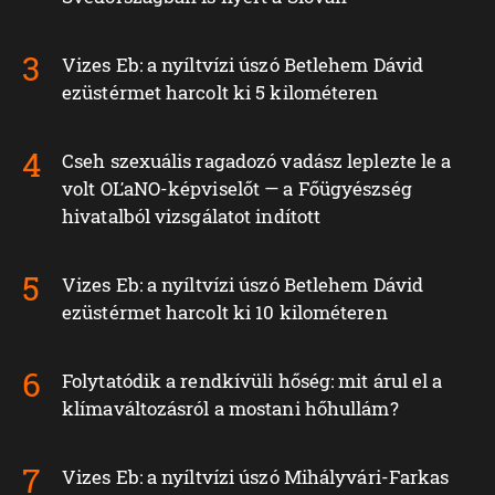
Vizes Eb: a nyíltvízi úszó Betlehem Dávid
ezüstérmet harcolt ki 5 kilométeren
Cseh szexuális ragadozó vadász leplezte le a
volt OĽaNO-képviselőt — a Főügyészség
hivatalból vizsgálatot indított
Vizes Eb: a nyíltvízi úszó Betlehem Dávid
ezüstérmet harcolt ki 10 kilométeren
Folytatódik a rendkívüli hőség: mit árul el a
klímaváltozásról a mostani hőhullám?
Vizes Eb: a nyíltvízi úszó Mihályvári-Farkas