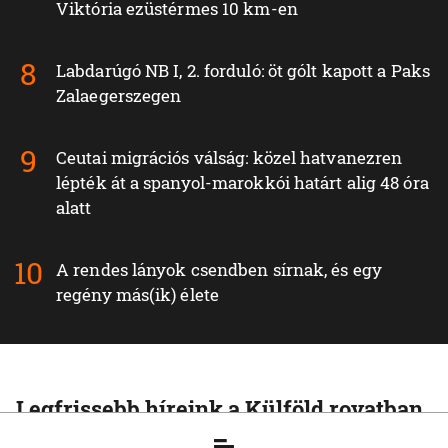
Viktória ezüstérmes 10 km-en
Labdarúgó NB I, 2. forduló: öt gólt kapott a Paks
Zalaegerszegen
Ceutai migrációs válság: közel hatvanezren
lépték át a spanyol-marokkói határt alig 48 óra
alatt
A rendes lányok csendben sírnak, és egy
regény más(ik) élete
Legfrissebb híreink a Külföld rovatban