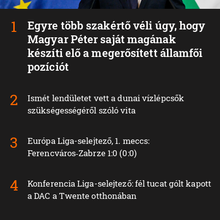
Egyre több szakértő véli úgy, hogy
Magyar Péter saját magának
készíti elő a megerősített államfői
pozíciót
Ismét lendületet vett a dunai vízlépcsők
szükségességéről szóló vita
Európa Liga-selejtező, 1. meccs:
Ferencváros‑Zabrze 1:0 (0:0)
Konferencia Liga-selejtező: fél tucat gólt kapott
a DAC a Twente otthonában