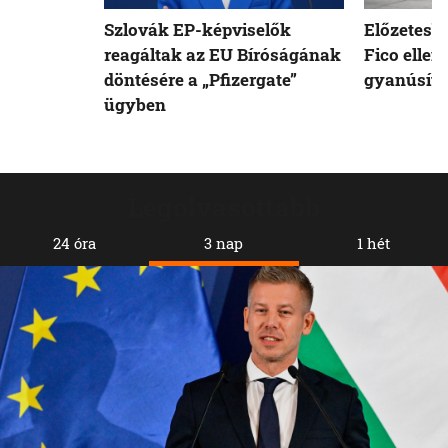
Szlovák EP-képviselők
Előzetesb
reagáltak az EU Bíróságának
Fico ellen
döntésére a „Pfizergate”
gyanúsíto
ügyben
Legolvasottabb
24 óra
3 nap
1 hét