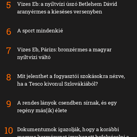
Vizes Eb: a nyíltvízi úszó Betlehem Dávid
aranyérmes a kieséses versenyben
A sport mindenkié
Vizes Eb, Párizs: bronzérmes a magyar
nyíltvízi váltó
Mit jelenthet a fogyasztói szokásokra nézve,
ha a Tesco kivonul Szlovákiából?
A rendes lányok csendben sírnak, és egy
regény más(ik) élete
Dokumentumok igazolják, hogy a korábbi
magyar kormányzat igyekezett befolyásolni a