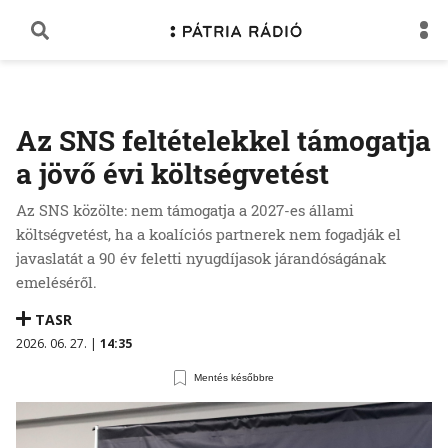
Az SNS feltételekkel támogatja
a jövő évi költségvetést
Az SNS közölte: nem támogatja a 2027-es állami
költségvetést, ha a koalíciós partnerek nem fogadják el
javaslatát a 90 év feletti nyugdíjasok járandóságának
emeléséről.
TASR
2026. 06. 27. |
14:35
Mentés későbbre