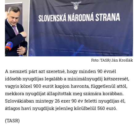
Foto: TASR/Ján Krošlák
A nemzeti párt azt szeretné, hogy minden 90 évnél
idősebb nyugdíjas legalább a minimálnyugdíj kétszeresét,
vagyis közel 900 eurót kapjon havonta, függetlenül attól,
mekkora nyugdíjat állapítottak meg számára korábban.
Szlovákiában mintegy 26 ezer 90 év feletti nyugdíjas él,
átlagos havi nyugdíjuk jelenleg körülbelül 560 euró.
(TASR)