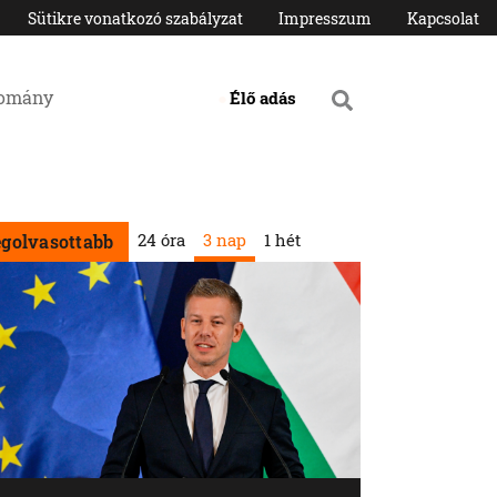
Sütikre vonatkozó szabályzat
Impresszum
Kapcsolat
domány
Élő adás
24 óra
3 nap
1 hét
egolvasottabb