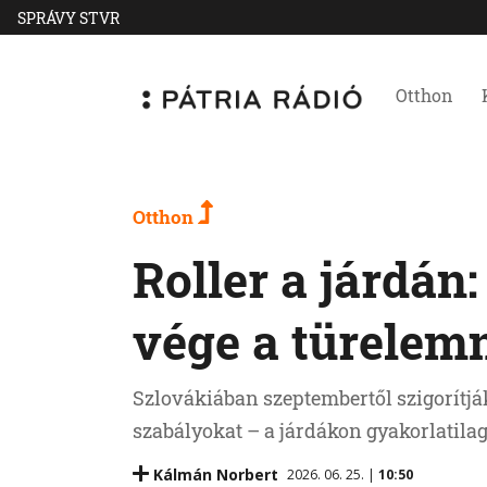
SPRÁVY STVR
Otthon
Otthon
Roller a járdán
vége a türelem
Szlovákiában szeptembertől szigorítjá
szabályokat – a járdákon gyakorlatilag 
Kálmán Norbert
2026. 06. 25. |
10:50