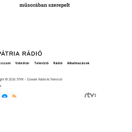
műsorában szerepelt
rögzített ta
szavatosság
esszum
Videótár
Televízió
Rádió
Alkalmazások
ght © 2026 STVR – Szlovák Rádió és Televízió
s