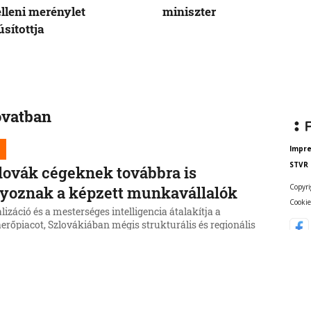
elleni merénylet
miniszter
sítottja
ovatban
Impr
STVR
lovák cégeknek továbbra is
Copyri
yoznak a képzett munkavállalók
Cookie
alizáció és a mesterséges intelligencia átalakítja a
rőpiacot, Szlovákiában mégis strukturális és regionális
s van a szabad munkahelyek és az álláskeresők között.
úniusában a munkaügyi hivatalok rekordmennyiségű,
6, 15:39:35
53 ezer szabad pozíciót regisztráltak, miközben mintegy
er munkanélküli volt az országban.
čka beismeri a hibát a Korčok-