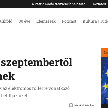
A Pátria Rádió frekvenciahálózata
Rovatok
Külföld
30 éve
Elemzések
Podcast
Kultúra | Tu
L
: szeptembertől
nek
k az elektromos rollerre vonatkozó
betiltják őket.
Mentés későbbre