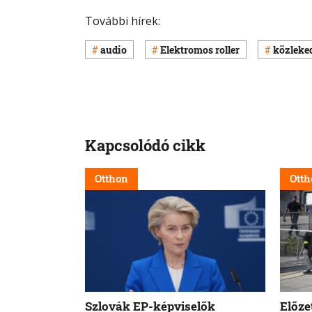
További hírek:
audio
Elektromos roller
közleke
Kapcsolódó cikk
Otthon
Otth
Szlovák EP-képviselők
Előze