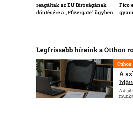
reagáltak az EU Bíróságának
Fico 
döntésére a „Pfizergate” ügyben
gyanú
Legfrissebb híreink a Otthon r
Otthon
A sz
hián
A digit
munkae
eltéré
2026 j
8. 8. 202
közel 1
143 ez
Otthon
Šime