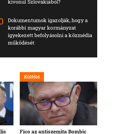
kivonul Szlovákiából?
Dokumentumok igazolják, hogy a
korábbi magyar kormányzat
igyekezett befolyásolni a közmédia
működését
Külföld
Nappali
lis
Fico az antiszemita Bombic
Meddig tart 