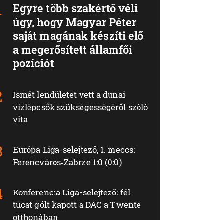
Egyre több szakértő véli
úgy, hogy Magyar Péter
saját magának készíti elő
a megerősített államfői
pozíciót
Ismét lendületet vett a dunai
vízlépcsők szükségességéről szóló
vita
Európa Liga-selejtező, 1. meccs:
Ferencváros‑Zabrze 1:0 (0:0)
Konferencia Liga-selejtező: fél
tucat gólt kapott a DAC a Twente
otthonában