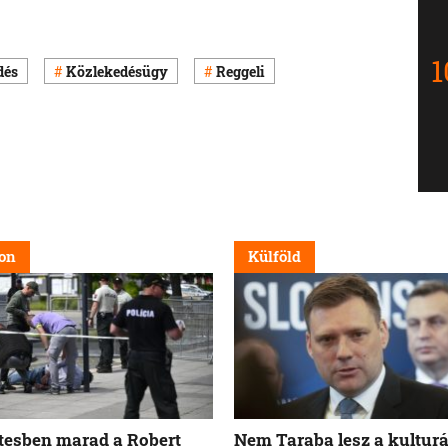
dés
Közlekedésügy
Reggeli
on
Külföld
tesben marad a Robert
Nem Taraba lesz a kulturá