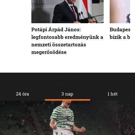
Potápi Árpád János:
Budapest 
legfontosabb eredményünk a
bízik a b
nemzeti összetartozás
megerősödése
Legolvasottabb
24 óra
3 nap
1 hét