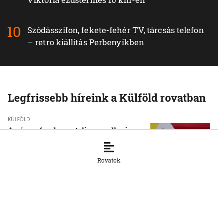
Szódásszifon, fekete-fehér TV, tárcsás telefon
– retro kiállítás Perbenyíkben
Legfrissebb híreink a Külföld rovatban
KÜLFÖLD
A pápa a fundamentalizmus elleni
kiállásra szólította a fiatalokat
6. 8. 2026, 17:22:16
Rovatok
KÜLFÖLD
Újabb tömeges behatolásra szólító
felhívások terjednek Ceuta felé
6. 8. 2026, 17:07:09