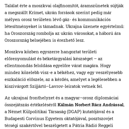
Találat érte a moszkvai olajfinomítót, áramszünetek sújtják
a megszállt Krímet, ukrán források szerint pedig már
mélyen orosz területen lévő gáz- és kommunikációs
létesítményeket is támadnak. Ukrajna üzenete egyértelmű:
ha Oroszország rombolja az ukrán városokat, a háború ára
Oroszország belsejében is érezhető lesz.
Moszkva közben egyszerre hangoztat területi
előrenyomulást és béketárgyalási készséget – az
ellentmondás feloldása egyelőre várat magára. Hogy
mindez közelebb visz-e a békéhez, vagy egy veszélyesebb
eszkaláció előszele, az a kérdés, amelyet a legélesebben a
kiszivárgott Szijjártó–Lavrov-leiratok vetnek fel.
Az ukrajnai fronthelyzet és a magyar–orosz diplomáciai
összejátszás értékeléséről
Kálmán Norbert
Rácz Andrással
,
a Német Külpolitikai Társaság (DGAP) kutatójával és a
Budapesti Corvinus Egyetem oktatójával, posztszovjet
térségi szakértővel beszélgetett a Pátria Rádió Reggeli