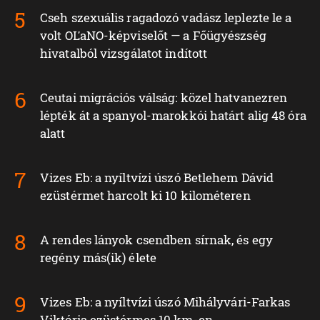
Cseh szexuális ragadozó vadász leplezte le a
volt OĽaNO-képviselőt — a Főügyészség
hivatalból vizsgálatot indított
Ceutai migrációs válság: közel hatvanezren
lépték át a spanyol-marokkói határt alig 48 óra
alatt
Vizes Eb: a nyíltvízi úszó Betlehem Dávid
ezüstérmet harcolt ki 10 kilométeren
A rendes lányok csendben sírnak, és egy
regény más(ik) élete
Vizes Eb: a nyíltvízi úszó Mihályvári-Farkas
Viktória ezüstérmes 10 km-en