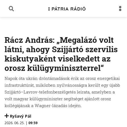
Rácz András: „Megalázó volt
látni, ahogy Szijjártó szervilis
kiskutyaként viselkedett az
orosz külügyminiszterrel“
Napok óta ukrán dróntámadások érik az orosz energetikai
infrastruktúrát, miközben nyilvánosságra került egy újabb
Szijjártó–Lavrov-telefonbeszélgetés leirata, amelyben a
volt magyar külügyminiszter segítséget ajánlott orosz
kollégájának a Wagner-lázadás idején.
Ryšavý Pál
2026. 06. 25. |
09:59