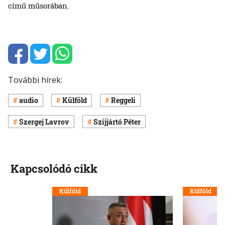
című műsorában.
További hírek:
audio
Külföld
Reggeli
Szergej Lavrov
Szijjártó Péter
Kapcsolódó cikk
Külföld
Külföld