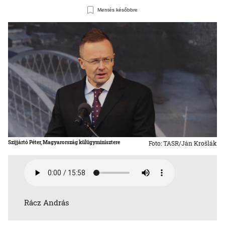
Mentés későbbre
Szijjártó Péter, Magyarország külügyminisztere
Foto: TASR/Ján Krošlák
Rácz András