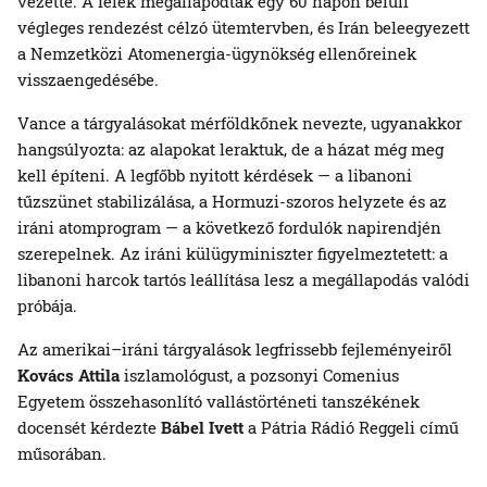
vezette. A felek megállapodtak egy 60 napon belüli
végleges rendezést célzó ütemtervben, és Irán beleegyezett
a Nemzetközi Atomenergia-ügynökség ellenőreinek
visszaengedésébe.
Vance a tárgyalásokat mérföldkőnek nevezte, ugyanakkor
hangsúlyozta: az alapokat leraktuk, de a házat még meg
kell építeni. A legfőbb nyitott kérdések — a libanoni
tűzszünet stabilizálása, a Hormuzi-szoros helyzete és az
iráni atomprogram — a következő fordulók napirendjén
szerepelnek. Az iráni külügyminiszter figyelmeztetett: a
libanoni harcok tartós leállítása lesz a megállapodás valódi
próbája.
Az amerikai–iráni tárgyalások legfrissebb fejleményeiről
Kovács Attila
iszlamológust, a pozsonyi Comenius
Egyetem összehasonlító vallástörténeti tanszékének
docensét kérdezte
Bábel Ivett
a Pátria Rádió Reggeli című
műsorában.