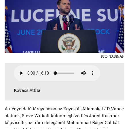
Foto: TASR/AP
Kovács Attila
A négyoldalú tárgyaláson az Egyesült Államokat JD Vance
alelnök, Steve Witkoff különmegbízott és Jared Kushner
képviselte; az iráni delegációt Mohammad Báger Gálibáf