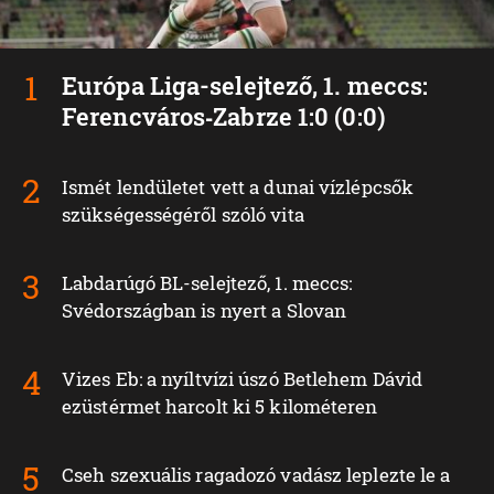
Európa Liga-selejtező, 1. meccs:
Ferencváros‑Zabrze 1:0 (0:0)
Ismét lendületet vett a dunai vízlépcsők
szükségességéről szóló vita
Labdarúgó BL-selejtező, 1. meccs:
Svédországban is nyert a Slovan
Vizes Eb: a nyíltvízi úszó Betlehem Dávid
ezüstérmet harcolt ki 5 kilométeren
Cseh szexuális ragadozó vadász leplezte le a