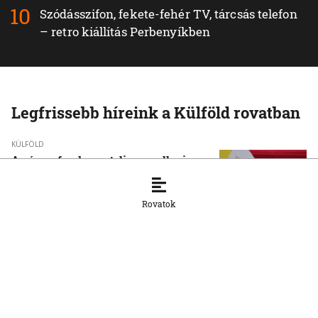
Szódásszifon, fekete-fehér TV, tárcsás telefon
– retro kiállítás Perbenyíkben
Legfrissebb híreink a Külföld rovatban
KÜLFÖLD
A pápa a fundamentalizmus elleni
kiállásra szólította a fiatalokat
6. 8. 2026, 17:22:16
Rovatok
KÜLFÖLD
Újabb tömeges behatolásra szólító
felhívások terjednek Ceuta felé
6. 8. 2026, 17:07:09
KÜLFÖLD
Dokumentumok igazolják, hogy a