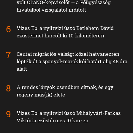
volt OĽaNO-képviselőt — a Főügyészség
hivatalból vizsgálatot indított
Vizes Eb: a nyíltvízi úszó Betlehem Dávid
ezüstérmet harcolt ki 10 kilométeren
Ceutai migrációs válság: közel hatvanezren
lépték át a spanyol-marokkói határt alig 48 óra
alatt
A rendes lányok csendben sírnak, és egy
regény más(ik) élete
Vizes Eb: a nyíltvízi úszó Mihályvári-Farkas
Viktória ezüstérmes 10 km-en