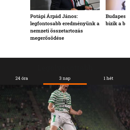
Potápi Árpád János:
Budapest 
legfontosabb eredményünk a
bízik a b
nemzeti összetartozás
megerősödése
Legolvasottabb
24 óra
3 nap
1 hét