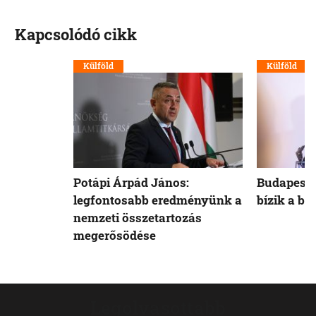
Kapcsolódó cikk
Külföld
Külföld
Potápi Árpád János:
Budapest 
legfontosabb eredményünk a
bízik a b
nemzeti összetartozás
megerősödése
Legolvasottabb