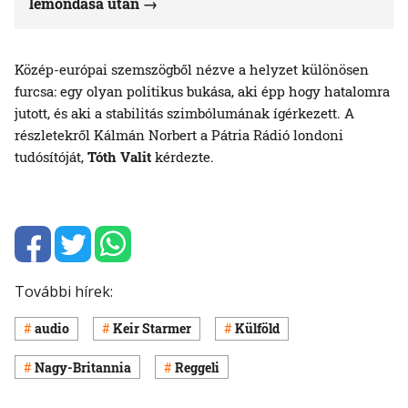
lemondása után
Közép-európai szemszögből nézve a helyzet különösen
furcsa: egy olyan politikus bukása, aki épp hogy hatalomra
jutott, és aki a stabilitás szimbólumának ígérkezett. A
részletekről Kálmán Norbert a Pátria Rádió londoni
tudósítóját,
Tóth Valit
kérdezte.
További hírek:
audio
Keir Starmer
Külföld
Nagy-Britannia
Reggeli