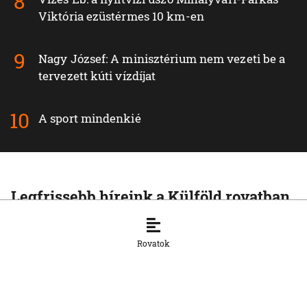
Viktória ezüstérmes 10 km-en
Nagy József: A minisztérium nem vezeti be a
tervezett kúti vízdíjat
A sport mindenkié
Legfrissebb híreink a Külföld rovatban
KÜLFÖLD
Nyolcra emelkedett a thaiföldi iskolai
Rovatok
lövöldözés áldozatainak száma
7. 8. 2026, 13:45:59
KÜLFÖLD