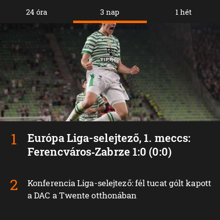
24 óra
3 nap
1 hét
Európa Liga-selejtező, 1. meccs:
Ferencváros‑Zabrze 1:0 (0:0)
Konferencia Liga-selejtező: fél tucat gólt kapott
a DAC a Twente otthonában