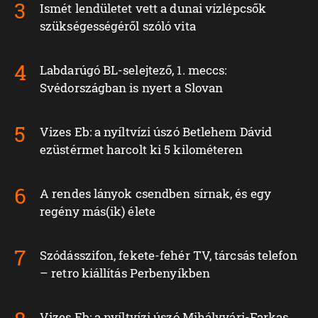
Ismét lendületet vett a dunai vízlépcsők
szükségességéről szóló vita
Labdarúgó BL-selejtező, 1. meccs:
Svédországban is nyert a Slovan
Vizes Eb: a nyíltvízi úszó Betlehem Dávid
ezüstérmet harcolt ki 5 kilométeren
A rendes lányok csendben sírnak, és egy
regény más(ik) élete
Szódásszifon, fekete-fehér TV, tárcsás telefon
– retro kiállítás Perbenyíkben
Vizes Eb: a nyíltvízi úszó Mihályvári-Farkas