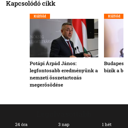
Kapcsolódó cikk
Külföld
Külföld
Potápi Árpád János:
Budapest 
legfontosabb eredményünk a
bízik a b
nemzeti összetartozás
megerősödése
Legolvasottabb
24 óra
3 nap
1 hét