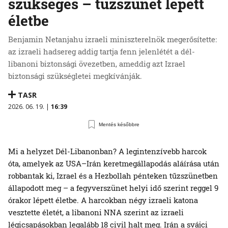
szükséges – tűzszünet lépett
életbe
Benjamin Netanjahu izraeli miniszterelnök megerősítette:
az izraeli hadsereg addig tartja fenn jelenlétét a dél-
libanoni biztonsági övezetben, ameddig azt Izrael
biztonsági szükségletei megkívánják.
TASR
2026. 06. 19. |
16:39
Mentés későbbre
Mi a helyzet Dél-Libanonban? A legintenzívebb harcok
óta, amelyek az USA–Irán keretmegállapodás aláírása után
robbantak ki, Izrael és a Hezbollah pénteken tűzszünetben
állapodott meg – a fegyverszünet helyi idő szerint reggel 9
órakor lépett életbe. A harcokban négy izraeli katona
vesztette életét, a libanoni NNA szerint az izraeli
légicsapásokban legalább 18 civil halt meg. Irán a svájci