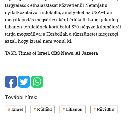
tárgyalások elhalasztását közvetlenül Netanjahu
nyilatkozataival indokolta, amelyeket az USA–Irán
megállapodás megsértéseként értékelt. Izrael jelenleg
Libanon területének körülbelül 570 négyzetkilométerét
tartja megszállva; a Hezbollah a tűzszünetet megszegi
azzal, hogy Izrael nem vonul ki.
TASR, Times of Israel,
CBS News
,
Al Jazeera
További hírek:
Izrael
Külföld
Libanon
Rövidhír