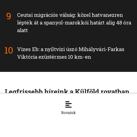
Ceutai migrációs válság: közel hatvanezren
lépték át a spanyol-marokkói határt alig 48 óra
alatt
Vizes Eb: a nyíltvízi úszó Mihályvári-Farkas
Viktória ezüstérmes 10 km-en
Legfrissebb híreink a Külföld rovatban
KÜLFÖLD
Egyre több szakértő véli úgy, hogy
Rovatok
Magyar Péter saját magának készíti elő
a megerősített államfői pozíciót
7. 8. 2026, 11:14:11