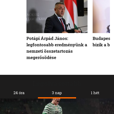
Potápi Árpád János:
Budapest 
legfontosabb eredményünk a
bízik a b
nemzeti összetartozás
megerősödése
Legolvasottabb
24 óra
3 nap
1 hét