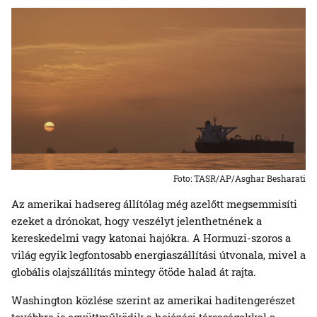
Foto: TASR/AP/Asghar Besharati
Az amerikai hadsereg állítólag még azelőtt megsemmisíti
ezeket a drónokat, hogy veszélyt jelenthetnének a
kereskedelmi vagy katonai hajókra. A Hormuzi-szoros a
világ egyik legfontosabb energiaszállítási útvonala, mivel a
globális olajszállítás mintegy ötöde halad át rajta.
Washington közlése szerint az amerikai haditengerészet
továbbra is együttműködik a hajózási társaságokkal a