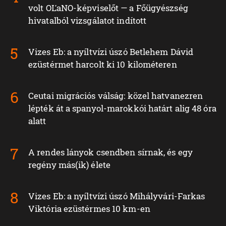
volt OĽaNO-képviselőt — a Főügyészség
hivatalból vizsgálatot indított
Vizes Eb: a nyíltvízi úszó Betlehem Dávid
ezüstérmet harcolt ki 10 kilométeren
Ceutai migrációs válság: közel hatvanezren
lépték át a spanyol-marokkói határt alig 48 óra
alatt
A rendes lányok csendben sírnak, és egy
regény más(ik) élete
Vizes Eb: a nyíltvízi úszó Mihályvári-Farkas
Viktória ezüstérmes 10 km-en