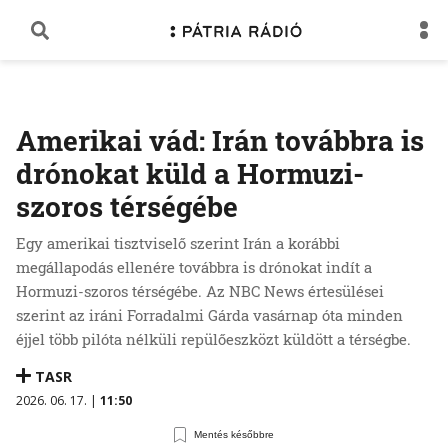
Amerikai vád: Irán továbbra is
drónokat küld a Hormuzi-
szoros térségébe
Egy amerikai tisztviselő szerint Irán a korábbi
megállapodás ellenére továbbra is drónokat indít a
Hormuzi-szoros térségébe. Az NBC News értesülései
szerint az iráni Forradalmi Gárda vasárnap óta minden
éjjel több pilóta nélküli repülőeszközt küldött a térségbe.
TASR
2026. 06. 17. |
11:50
Mentés későbbre