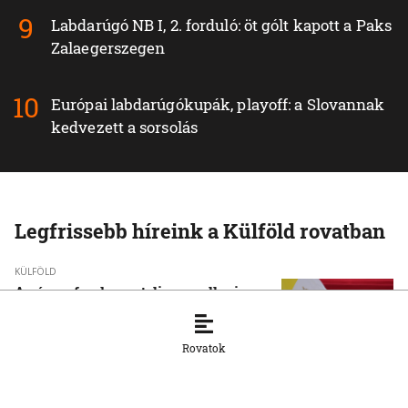
Labdarúgó NB I, 2. forduló: öt gólt kapott a Paks
Zalaegerszegen
Európai labdarúgókupák, playoff: a Slovannak
kedvezett a sorsolás
Legfrissebb híreink a Külföld rovatban
KÜLFÖLD
A pápa a fundamentalizmus elleni
kiállásra szólította a fiatalokat
6. 8. 2026, 17:22:16
Rovatok
KÜLFÖLD
Újabb tömeges behatolásra szólító