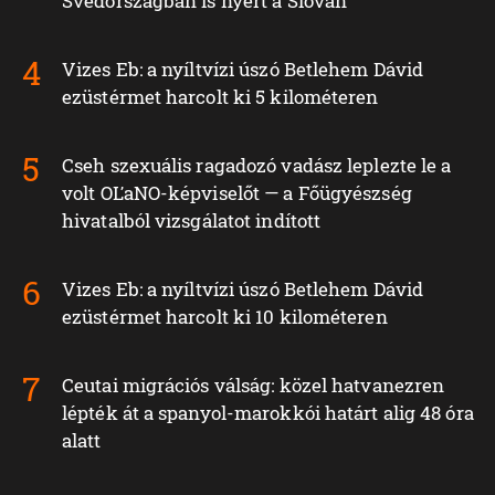
Svédországban is nyert a Slovan
Vizes Eb: a nyíltvízi úszó Betlehem Dávid
ezüstérmet harcolt ki 5 kilométeren
Cseh szexuális ragadozó vadász leplezte le a
volt OĽaNO-képviselőt — a Főügyészség
hivatalból vizsgálatot indított
Vizes Eb: a nyíltvízi úszó Betlehem Dávid
ezüstérmet harcolt ki 10 kilométeren
Ceutai migrációs válság: közel hatvanezren
lépték át a spanyol-marokkói határt alig 48 óra
alatt