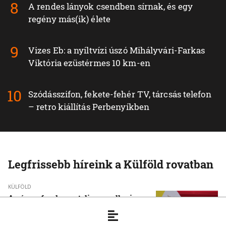
A rendes lányok csendben sírnak, és egy
regény más(ik) élete
Vizes Eb: a nyíltvízi úszó Mihályvári-Farkas
Viktória ezüstérmes 10 km-en
Szódásszifon, fekete-fehér TV, tárcsás telefon
– retro kiállítás Perbenyíkben
Legfrissebb híreink a Külföld rovatban
KÜLFÖLD
A pápa a fundamentalizmus elleni
kiállásra szólította a fiatalokat
6. 8. 2026, 17:22:16