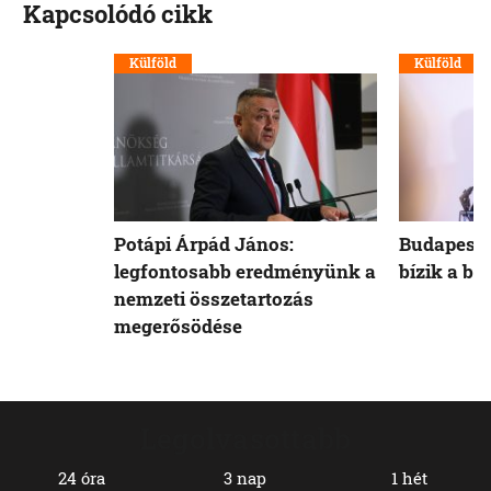
Kapcsolódó cikk
Külföld
Külföld
Potápi Árpád János:
Budapest 
legfontosabb eredményünk a
bízik a b
nemzeti összetartozás
megerősödése
Legolvasottabb
24 óra
3 nap
1 hét