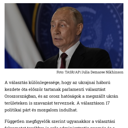
Foto: TASR/AP/Julia Demaree Nikhinson
A választás különlegessége, hogy az ukrajnai háború
kezdete óta először tartanak parlamenti választást
Oroszországban, és az orosz hatóságok a megszállt ukrán
területeken is szavazást terveznek. A választáson 17
politikai párt és mozgalom indulhat.
Független megfigyelők szerint ugyanakkor a választási
folyamatot továbbra is erős adminisztratív nyomás és a