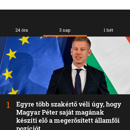
Legolvasottabb
24 óra
3 nap
1 hét
Egyre több szakértő véli úgy, hogy
Magyar Péter saját magának
készíti elő a megerősített államfői
pozíciót