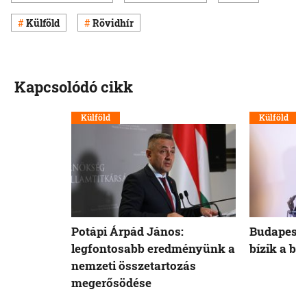
Külföld
Rövidhír
Kapcsolódó cikk
Külföld
Külföld
Potápi Árpád János:
Budapest 
legfontosabb eredményünk a
bízik a b
nemzeti összetartozás
megerősödése