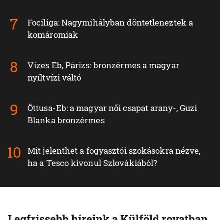
Fociliga: Nagymihályban döntetleneztek a
komáromiak
Vizes Eb, Párizs: bronzérmes a magyar
nyíltvízi váltó
Öttusa-Eb: a magyar női csapat arany-, Guzi
Blanka bronzérmes
Mit jelenthet a fogyasztói szokásokra nézve,
ha a Tesco kivonul Szlovákiából?
Legfrissebb híreink a Külföld rovatban