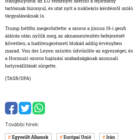
Hangsúlyozta: az EU reményei szerint a fejlemény
tartósnak bizonyul, és utat nyit a nukleáris kérdésről szóló
tárgyalásoknak is.
Trump hétfőn megerősítette: a szoros a június 19-i genfi
aláírás után nyílik meg, az aknamentesítés befejezését
követően; a haditengerészeti blokád addig érvényben
marad. Von der Leyen szintén üdvözölte az egyezséget, és
a Hormuzi-szoros hajózási szabadságának azonnali
helyreállítását sürgette.
(TASR/DPA)
További hírek:
Egyesült Államok
Európai Unió
Irán