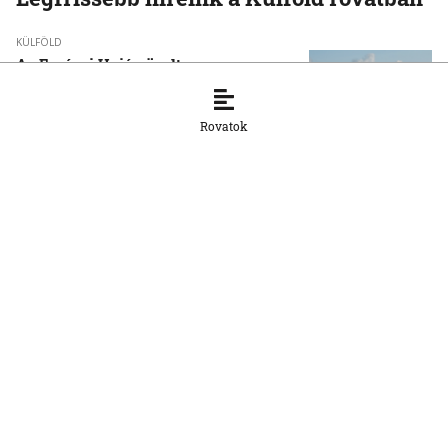
KÜLFÖLD
Az Európai Unió növelte az orosz
cseppfolyósított földgáz behozatalát
8. 8. 2026, 15:43:14
Rovatok
KÜLFÖLD
Afrika csökkentené függőségét a kínai
napelemes technológiától
8. 8. 2026, 15:33:20
KÜLFÖLD
Baka Andrást, a Legfelsőbb Bíróság
korábbi elnökét jelöli magyar
köztársasági elnöknek a Tisza párt
parlamenti frakciója
8. 8. 2026, 14:38:06
KÜLFÖLD
A születési jogon járó állampolgárság