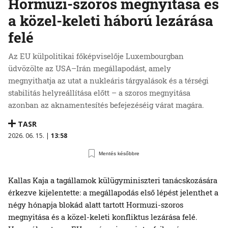
Hormuzi-szoros megnyitása és
a közel-keleti háború lezárása
felé
Az EU külpolitikai főképviselője Luxembourgban
üdvözölte az USA–Irán megállapodást, amely
megnyithatja az utat a nukleáris tárgyalások és a térségi
stabilitás helyreállítása előtt – a szoros megnyitása
azonban az aknamentesítés befejezéséig várat magára.
TASR
2026. 06. 15. |
13:58
Mentés későbbre
Kallas Kaja a tagállamok külügyminiszteri tanácskozására
érkezve kijelentette: a megállapodás első lépést jelenthet a
négy hónapja blokád alatt tartott Hormuzi-szoros
megnyitása és a közel-keleti konfliktus lezárása felé.