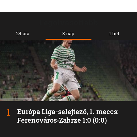
Legolvasottabb
24 óra
3 nap
1 hét
Európa Liga-selejtező, 1. meccs:
Ferencváros‑Zabrze 1:0 (0:0)