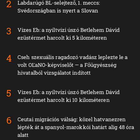
Labdarúgó BL-selejtező, 1. meccs:
Svédországban is nyert a Slovan
Vizes Eb: a nyíltvízi úszó Betlehem Dávid
ezüstérmet harcolt ki 5 kilométeren
Cseh szexuális ragadozó vadász leplezte le a
volt OĽaNO-képviselőt — a Főügyészség
hivatalból vizsgálatot indított
Vizes Eb: a nyíltvízi úszó Betlehem Dávid
ezüstérmet harcolt ki 10 kilométeren
Ceutai migrációs válság: közel hatvanezren
lépték át a spanyol-marokkói határt alig 48 óra
alatt