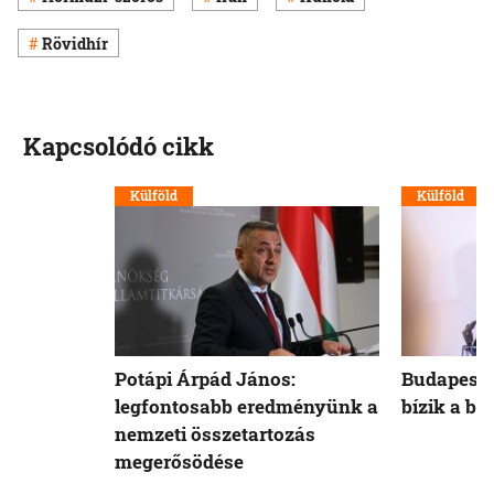
Rövidhír
Kapcsolódó cikk
Külföld
Külföld
Potápi Árpád János:
Budapest 
legfontosabb eredményünk a
bízik a b
nemzeti összetartozás
megerősödése