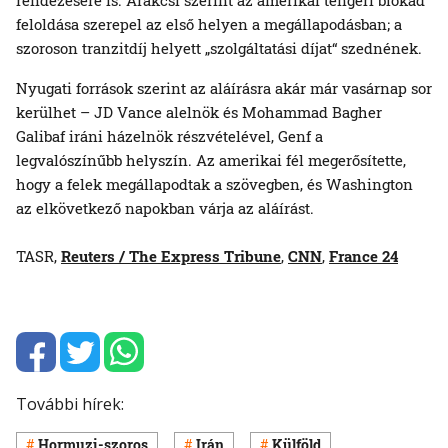
feloldása szerepel az első helyen a megállapodásban; a
szoroson tranzitdíj helyett „szolgáltatási díjat“ szednének.
Nyugati források szerint az aláírásra akár már vasárnap sor
kerülhet – JD Vance alelnök és Mohammad Bagher
Galibaf iráni házelnök részvételével, Genf a
legvalószínűbb helyszín. Az amerikai fél megerősítette,
hogy a felek megállapodtak a szövegben, és Washington
az elkövetkező napokban várja az aláírást.
TASR,
Reuters / The Express Tribune
,
CNN
,
France 24
További hírek:
Hormuzi-szoros
Irán
Külföld