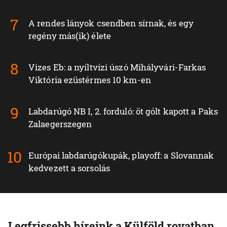
A rendes lányok csendben sírnak, és egy
regény más(ik) élete
Vizes Eb: a nyíltvízi úszó Mihályvári-Farkas
Viktória ezüstérmes 10 km-en
Labdarúgó NB I, 2. forduló: öt gólt kapott a Paks
Zalaegerszegen
Európai labdarúgókupák, playoff: a Slovannak
kedvezett a sorsolás
Legfrissebb híreink a Külföld rovatban