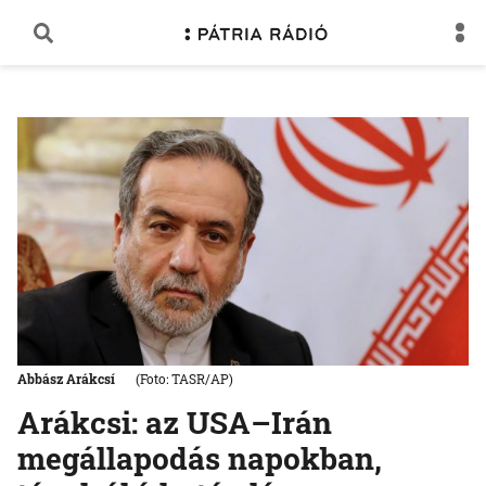
Abbász Arákcsí
(Foto: TASR/AP)
Arákcsi: az USA–Irán
megállapodás napokban,