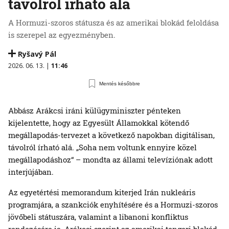
távolról írható alá
A Hormuzi-szoros státusza és az amerikai blokád feloldása
is szerepel az egyezményben.
Ryšavý Pál
2026. 06. 13. |
11:46
Mentés későbbre
Abbász Arákcsi iráni külügyminiszter pénteken
kijelentette, hogy az Egyesült Államokkal kötendő
megállapodás-tervezet a következő napokban digitálisan,
távolról írható alá. „Soha nem voltunk ennyire közel
megállapodáshoz“ – mondta az állami televíziónak adott
interjújában.
Az egyetértési memorandum kiterjed Irán nukleáris
programjára, a szankciók enyhítésére és a Hormuzi-szoros
jövőbeli státuszára, valamint a libanoni konfliktus
rendezésére is. Arákcsi szerint az amerikai tengeri blokád