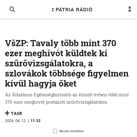
VšZP: Tavaly több mint 370
ezer meghívót küldtek ki
szűrővizsgálatokra, a
szlovákok többsége figyelmen
kívül hagyja őket
Az Általános Egészségbiztosító az elmúlt évben több mint
370 ezer meghívót postázott szűrővizsgálatokra.
TASR
2026. 06. 12. |
11:32
Mentés későbbre