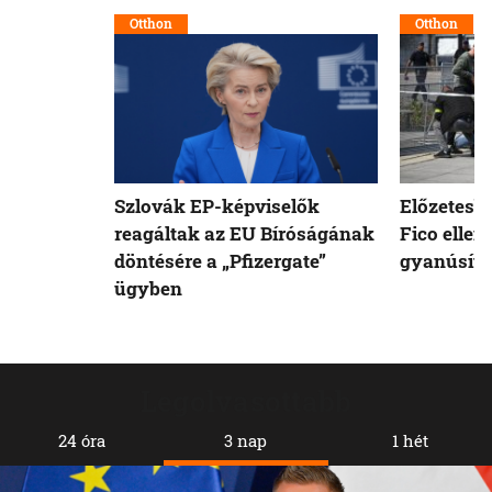
Otthon
Otthon
Szlovák EP-képviselők
Előzetesb
reagáltak az EU Bíróságának
Fico ellen
döntésére a „Pfizergate”
gyanúsíto
ügyben
Legolvasottabb
24 óra
3 nap
1 hét