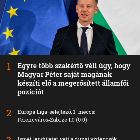
Egyre több szakértő véli úgy, hogy
Magyar Péter saját magának
készíti elő a megerősített államfői
pozíciót
Európa Liga-selejtező, 1. meccs:
Ferencváros‑Zabrze 1:0 (0:0)
Ismét lendületet vett a dunai vízlépcsők