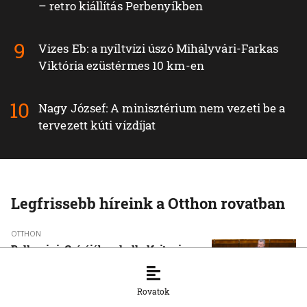
– retro kiállítás Perbenyíkben
Vizes Eb: a nyíltvízi úszó Mihályvári-Farkas
Viktória ezüstérmes 10 km-en
Nagy József: A minisztérium nem vezeti be a
tervezett kúti vízdíjat
Legfrissebb híreink a Otthon rovatban
OTTHON
Pellegrini: Csírájában kell elfojtani a
faji indíttatású erőszakot
7. 8. 2026, 16:45:55
Rovatok