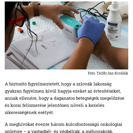
Foto: TASR/Ján Krošlák
A biztosító figyelmeztetett, hogy a szlovák lakosság
gyakran figyelmen kívül hagyja ezeket az értesítéseket,
annak ellenére, hogy a daganatos betegségek megelőzése
és korai felismerése jelentősen növeli a kezelés
sikerességének esélyét.
A meghívókat évente három kulcsfontosságú onkológiai
szűrésre – a vastagbél- és végbélrák, a méhnyakrák,