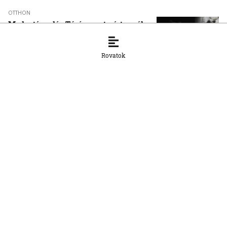
OTTHON
Medvetámadás Túrócszentmártonnál
10. 8. 2026, 8:12:39
Rovatok
OTTHON
A szlovák cégeknek továbbra is
hiányoznak a képzett munkavállalók
8. 8. 2026, 15:39:35
OTTHON
Šimečka beismeri a hibát a Korčok-
ügyben, de tagadja az
összehasonlíthatóságot a Smerrel
8. 8. 2026, 15:01:07
OTTHON
Nem fog összefogni az SNS senkivel
8. 8. 2026, 13:11:21