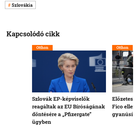
Szlovákia
Kapcsolódó cikk
Otthon
Otthon
Szlovák EP-képviselők
Előzetesb
reagáltak az EU Bíróságának
Fico ellen
döntésére a „Pfizergate”
gyanúsíto
ügyben