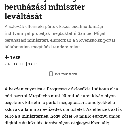
beruházási miniszter
leváltását
A szlovák ellenzéki pártok közös bizalmatlansági
indítvánnyal próbálják megbuktatni Samuel Migaľ
beruházási minisztert, elsősorban a Slovensko.sk portál
átláthatatlan megújítási tendere miatt.
TASR
2026. 06. 11. |
14:08
Mentés későbbre
A kezdeményezést a Progresszív Szlovákia indította el: a
párt szerint Migaľ több mint 90 millió eurót kíván olyan
cégeknek kifizetni a portál megújításáért, amelyekkel a
szlovák állam már évtizedek óta üzletel. Az ellenzék azt is
felrója a miniszternek, hogy közel 60 millió eurónyi uniós
digitális átalakulási forrást olyan cégjegyzékben alig