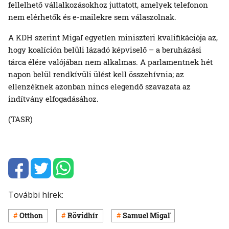
fellelhető vállalkozásokhoz juttatott, amelyek telefonon
nem elérhetők és e-mailekre sem válaszolnak.
A KDH szerint Migaľ egyetlen miniszteri kvalifikációja az,
hogy koalíción belüli lázadó képviselő – a beruházási
tárca élére valójában nem alkalmas. A parlamentnek hét
napon belül rendkívüli ülést kell összehívnia; az
ellenzéknek azonban nincs elegendő szavazata az
indítvány elfogadásához.
(TASR)
További hírek:
Otthon
Rövidhír
Samuel Migaľ