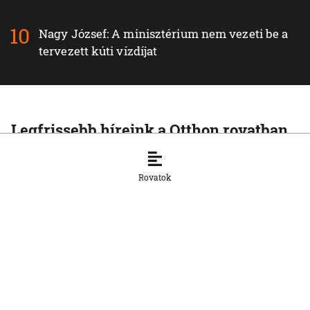
Nagy József: A minisztérium nem vezeti be a
tervezett kúti vízdíjat
Legfrissebb híreink a Otthon rovatban
OTTHON
Pellegrini: Csírájában kell elfojtani a
Rovatok
faji indíttatású erőszakot
7. 8. 2026, 16:45:55
OTTHON
Másodfokúra emelték a hőségriasztást
több déli járásban
7. 8. 2026, 16:44:44