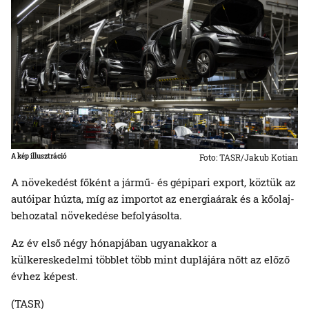
A kép illusztráció
Foto: TASR/Jakub Kotian
A növekedést főként a jármű- és gépipari export, köztük az
autóipar húzta, míg az importot az energiaárak és a kőolaj-
behozatal növekedése befolyásolta.
Az év első négy hónapjában ugyanakkor a
külkereskedelmi többlet több mint duplájára nőtt az előző
évhez képest.
(TASR)