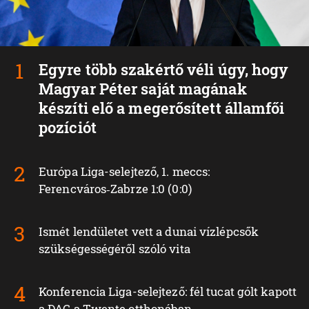
Egyre több szakértő véli úgy, hogy
Magyar Péter saját magának
készíti elő a megerősített államfői
pozíciót
Európa Liga-selejtező, 1. meccs:
Ferencváros‑Zabrze 1:0 (0:0)
Ismét lendületet vett a dunai vízlépcsők
szükségességéről szóló vita
Konferencia Liga-selejtező: fél tucat gólt kapott
a DAC a Twente otthonában