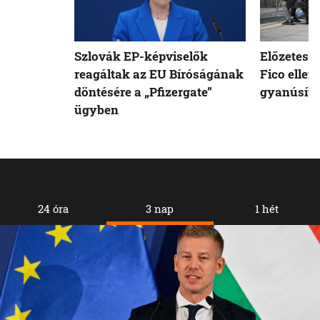
Szlovák EP-képviselők
Előzetesb
reagáltak az EU Bíróságának
Fico ellen
döntésére a „Pfizergate”
gyanúsíto
ügyben
Legolvasottabb
24 óra
3 nap
1 hét