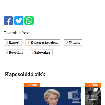
További hírek:
Export
Külkereskedelem
Otthon
Rövidhír
Szlovákia
Kapcsolódó cikk
Otthon
Otthon