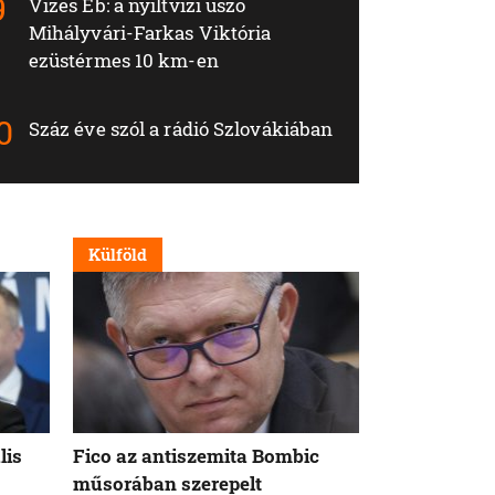
Vizes Eb: a nyíltvízi úszó
Mihályvári-Farkas Viktória
ezüstérmes 10 km-en
Száz éve szól a rádió Szlovákiában
Külföld
Nappali
lis
Fico az antiszemita Bombic
Meddig tart 
műsorában szerepelt
rögzített ta