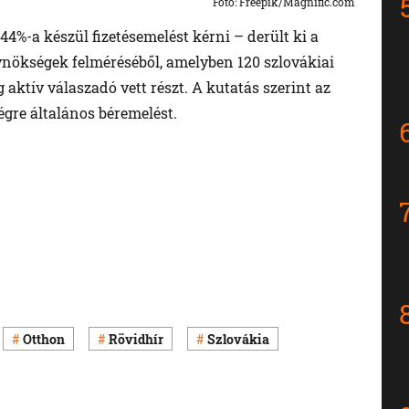
Foto: Freepik/Magnific.com
%-a készül fizetésemelést kérni – derült ki a
ynökségek felméréséből, amelyben 120 szlovákiai
aktív válaszadó vett részt. A kutatás szerint az
gre általános béremelést.
Otthon
Rövidhír
Szlovákia