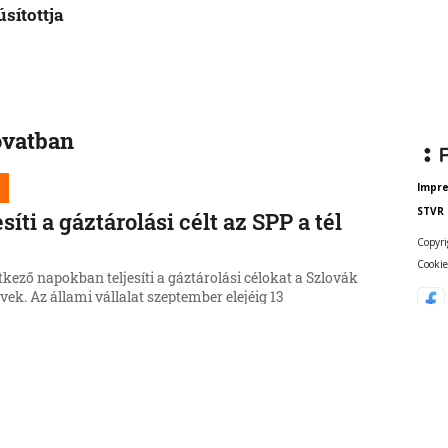
sítottja
ovatban
Impr
STVR
esíti a gáztárolási célt az SPP a tél
Copyri
t
Cookie
kező napokban teljesíti a gáztárolási célokat a Szlovák
k. Az állami vállalat szeptember elejéig 13
ttóra földgázt tölt a tárolókba, a téli szezon kezdetére
ár 17 és fél terrawattóra áll majd rendelkezésre.
6, 17:45:03
re jöhet a családi kártya
ovákiában