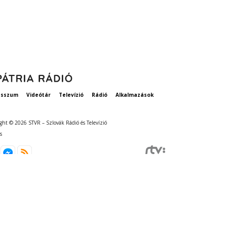
szavatosság
esszum
Videótár
Televízió
Rádió
Alkalmazások
ght © 2026 STVR – Szlovák Rádió és Televízió
s