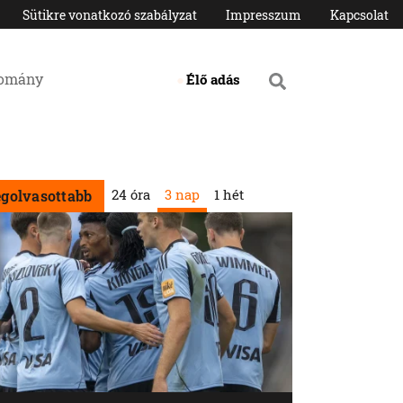
Sütikre vonatkozó szabályzat
Impresszum
Kapcsolat
domány
Élő adás
24 óra
3 nap
1 hét
egolvasottabb