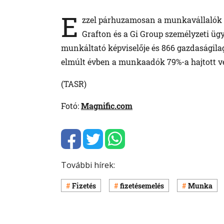
E
zzel párhuzamosan a munkavállalók 44
Grafton és a Gi Group személyzeti üg
munkáltató képviselője és 866 gazdaságilag 
elmúlt évben a munkaadók 79%-a hajtott vé
(TASR)
Fotó:
Magnific.com
További hírek:
Fizetés
fizetésemelés
Munka