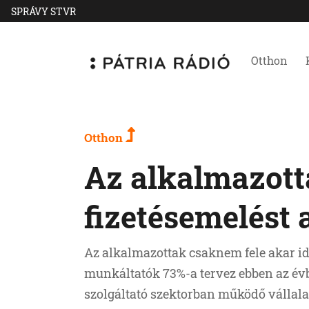
SPRÁVY STVR
Otthon
Otthon
Az alkalmazott
fizetésemelést 
Az alkalmazottak csaknem fele akar id
munkáltatók 73%-a tervez ebben az évb
szolgáltató szektorban működő vállala