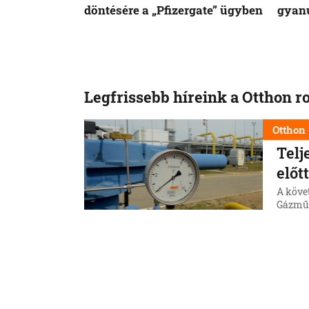
döntésére a „Pfizergate” ügyben
gyanú
Legfrissebb híreink a Otthon r
Otthon
Telj
előt
A követ
Gázműve
terrawa
pedig m
5. 8. 202
Otthon
Jövő
Szl