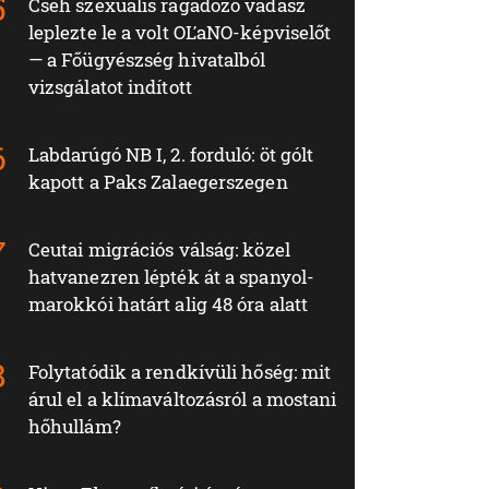
Cseh szexuális ragadozó vadász
leplezte le a volt OĽaNO-képviselőt
— a Főügyészség hivatalból
vizsgálatot indított
Labdarúgó NB I, 2. forduló: öt gólt
kapott a Paks Zalaegerszegen
Ceutai migrációs válság: közel
hatvanezren lépték át a spanyol-
marokkói határt alig 48 óra alatt
Folytatódik a rendkívüli hőség: mit
árul el a klímaváltozásról a mostani
hőhullám?