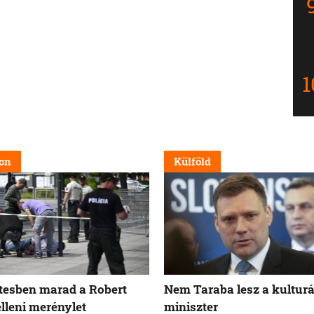
on
Külföld
tesben marad a Robert
Nem Taraba lesz a kulturá
elleni merénylet
miniszter