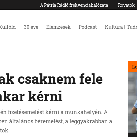
A Pátria Rádió frekvenciahálózata
Rovatok
Külföld
30 éve
Elemzések
Podcast
Kultúra | Tu
L
ak csaknem fele
akar kérni
én fizetésemelést kérni a munkahelyén. A
en általános béremelést, a leggyakrabban a
tok.