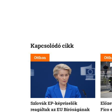
Kapcsolódó cikk
Otthon
Otth
Szlovák EP-képviselők
Előze
reagáltak az EU Bíróságának
Fico 