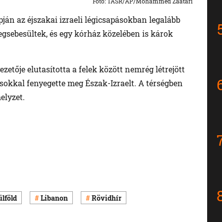
Foto: TASR/AP/Mohammed Zaatari
pján az éjszakai izraeli légicsapásokban legalább
egsebesültek, és egy kórház közelében is károk
ezetője elutasította a felek között nemrég létrejött
sokkal fenyegette meg Észak-Izraelt. A térségben
elyzet.
lföld
Libanon
Rövidhír