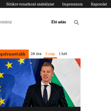
Sütikre vonatkozó szabályzat
Impresszum
Kapcsolat
domány
Élő adás
24 óra
3 nap
1 hét
egolvasottabb