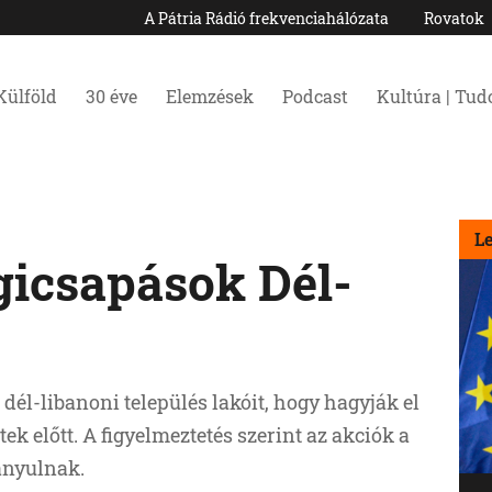
A Pátria Rádió frekvenciahálózata
Rovatok
Külföld
30 éve
Elemzések
Podcast
Kultúra | Tu
L
égicsapások Dél-
 dél-libanoni település lakóit, hogy hagyják el
ek előtt. A figyelmeztetés szerint az akciók a
ányulnak.