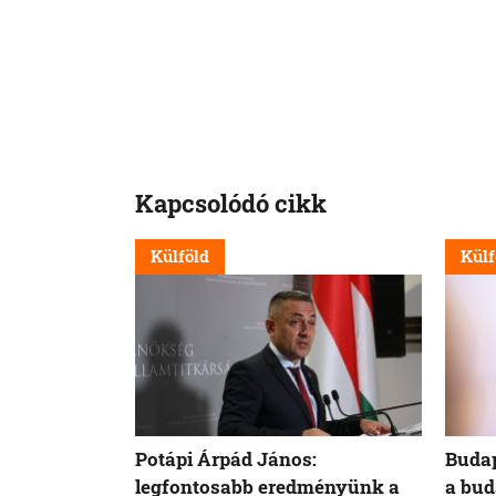
Kapcsolódó cikk
Külföld
Külf
Potápi Árpád János:
Budap
legfontosabb eredményünk a
a bud