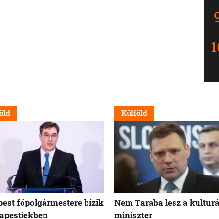
öld
Külföld
est főpolgármestere bízik
Nem Taraba lesz a kulturá
apestiekben
miniszter