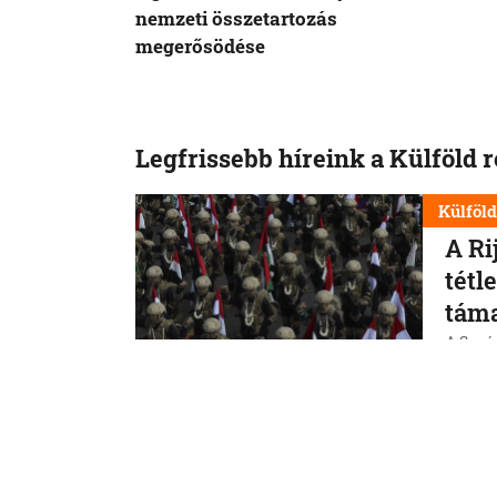
nemzeti összetartozás
megerősödése
Legfrissebb híreink a Külföld 
Külföl
A Ri
tétl
tám
A Szaúd
jemeni
szerin
erővis
7. 8. 202
Külföl
Vége