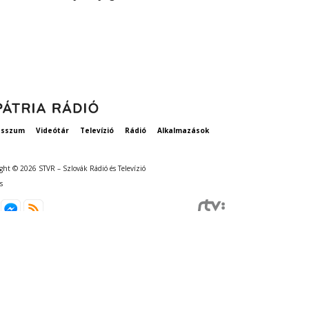
vethetne a 
esszum
Videótár
Televízió
Rádió
Alkalmazások
ght © 2026 STVR – Szlovák Rádió és Televízió
s