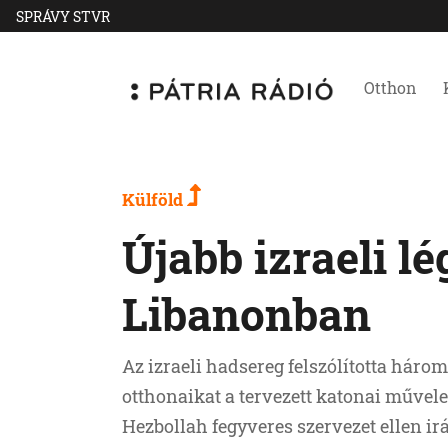
SPRÁVY STVR
Otthon
Külföld
Újabb izraeli l
Libanonban
Az izraeli hadsereg felszólította három
otthonaikat a tervezett katonai művelet
Hezbollah fegyveres szervezet ellen ir