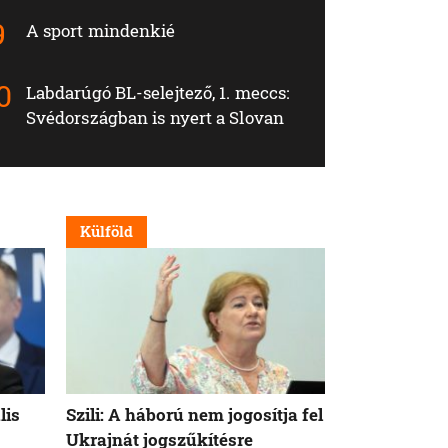
A sport mindenkié
Labdarúgó BL-selejtező, 1. meccs:
Svédországban is nyert a Slovan
Külföld
Külföld
lis
Szili: A háború nem jogosítja fel
Orbán Viktor
Ukrajnát jogszűkítésre
Államok azo