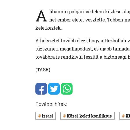
A
libanoni polgári védelem közlése ala
hét ember életét vesztette. Többen m
keletkeztek.
A helyzetet tovább élezi, hogy a Hezbollah v
tűzszüneti megállapodást, és újabb támadá
továbbra is rendkívül feszült a biztonsági h
(TASR)
További hírek:
Izrael
Közel-keleti konfliktus
Kü