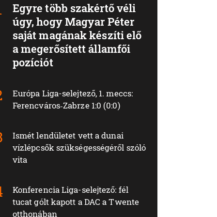
Egyre több szakértő véli
úgy, hogy Magyar Péter
saját magának készíti elő
a megerősített államfői
pozíciót
Európa Liga-selejtező, 1. meccs:
Ferencváros‑Zabrze 1:0 (0:0)
Ismét lendületet vett a dunai
vízlépcsők szükségességéről szóló
vita
Konferencia Liga-selejtező: fél
tucat gólt kapott a DAC a Twente
otthonában