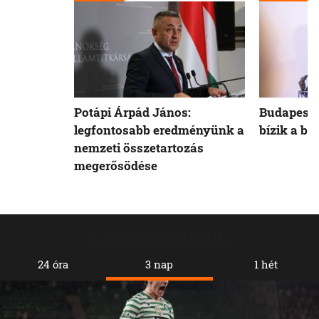
Potápi Árpád János:
Budapest 
legfontosabb eredményünk a
bízik a b
nemzeti összetartozás
megerősödése
Legolvasottabb
24 óra
3 nap
1 hét