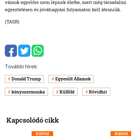
vámok egyelőre nem lépnek életbe, mert még társadalmi
egyeztetésen és jóváhagyási folyamaton kell átesniük.
(TASR)
További hírek:
Donald Trump
Egyesült Államok
kényszermunka
Külföld
Rövidhír
Kapcsolódó cikk
Külföld
Külföld