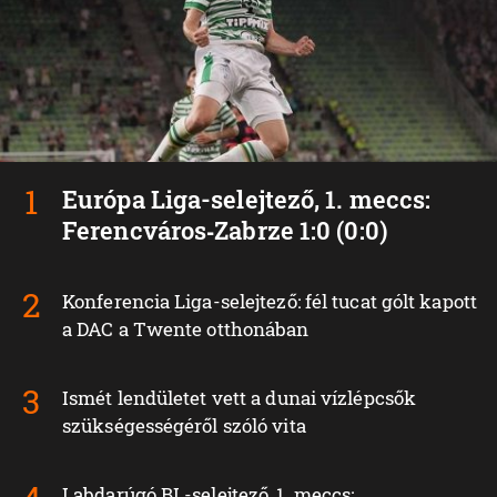
Európa Liga-selejtező, 1. meccs:
Ferencváros‑Zabrze 1:0 (0:0)
Konferencia Liga-selejtező: fél tucat gólt kapott
a DAC a Twente otthonában
Ismét lendületet vett a dunai vízlépcsők
szükségességéről szóló vita
Labdarúgó BL-selejtező, 1. meccs: