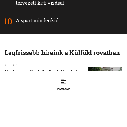
tervezett kúti vízdíjat
A sport mindenkié
Legfrissebb híreink a Külföld rovatban
KÜLFÖLD
Nyolcra emelkedett a thaiföldi iskolai
lövöldözés áldozatainak száma
7. 8. 2026, 13:45:59
Rovatok
KÜLFÖLD
Volodimir Zelenszkij Belgrádba látogat,
Aleksandar Vučić-al az EU-
csatlakozásról is egyeztet
7. 8. 2026, 13:17:16