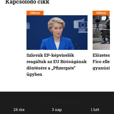
Kapcsolódó cikk
Otthon
Otthon
Szlovák EP-képviselők
Előzetesb
reagáltak az EU Bíróságának
Fico ellen
döntésére a „Pfizergate”
gyanúsíto
ügyben
Legolvasottabb
24 óra
3 nap
1 hét