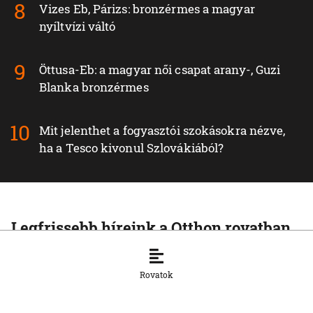
Vizes Eb, Párizs: bronzérmes a magyar
nyíltvízi váltó
Öttusa-Eb: a magyar női csapat arany-, Guzi
Blanka bronzérmes
Mit jelenthet a fogyasztói szokásokra nézve,
ha a Tesco kivonul Szlovákiából?
Legfrissebb híreink a Otthon rovatban
OTTHON
A szlovák cégeknek továbbra is
Rovatok
hiányoznak a képzett munkavállalók
8. 8. 2026, 15:39:35