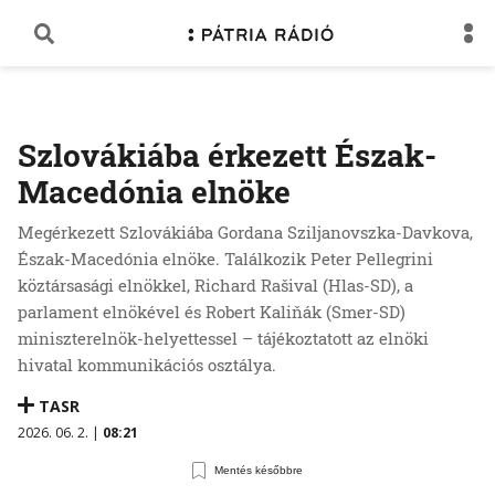
Szlovákiába érkezett Észak-
Macedónia elnöke
Megérkezett Szlovákiába Gordana Sziljanovszka-Davkova,
Észak-Macedónia elnöke. Találkozik Peter Pellegrini
köztársasági elnökkel, Richard Rašival (Hlas-SD), a
parlament elnökével és Robert Kaliňák (Smer-SD)
miniszterelnök-helyettessel – tájékoztatott az elnöki
hivatal kommunikációs osztálya.
TASR
2026. 06. 2. |
08:21
Mentés későbbre