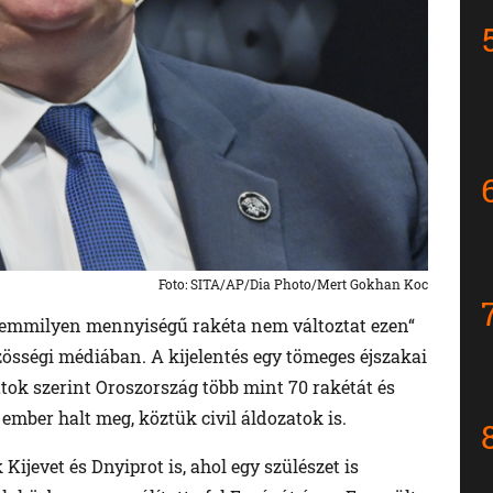
Foto: SITA/AP/Dia Photo/Mert Gokhan Koc
. Semmilyen mennyiségű rakéta nem változtat ezen“
özösségi médiában. A kijelentés egy tömeges éjszakai
ok szerint Oroszország több mint 70 rakétát és
 ember halt meg, köztük civil áldozatok is.
ijevet és Dnyiprot is, ahol egy szülészet is