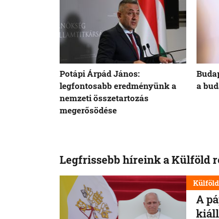
Potápi Árpád János:
Budap
legfontosabb eredményünk a
a bud
nemzeti összetartozás
megerősödése
Legfrissebb híreink a Külföld 
Külföl
A pá
kiál