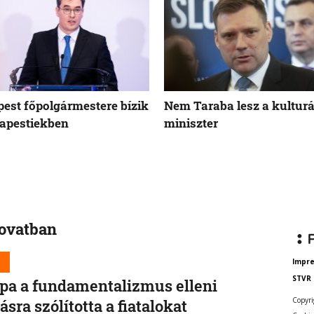
est főpolgármestere bízik
Nem Taraba lesz a kulturá
apestiekben
miniszter
rovatban
d
Impr
STVR
pa a fundamentalizmus elleni
Copyri
lásra szólította a fiatalokat