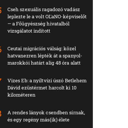
Cseh szexuális ragadozó vadász
leplezte le a volt OĽaNO-képviselőt
— a Főügyészség hivatalból
vizsgálatot indított
Ceutai migrációs válság: közel
hatvanezren lépték át a spanyol-
marokkói határt alig 48 óra alatt
Vizes Eb: a nyíltvízi úszó Betlehem
Dávid ezüstérmet harcolt ki 10
kilométeren
A rendes lányok csendben sírnak,
és egy regény más(ik) élete