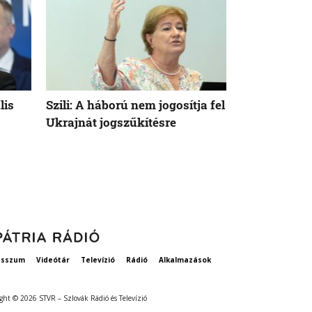
lis
Szili: A háború nem jogosítja fel
Orbán Viktor
Ukrajnát jogszűkítésre
Államok azo
vethetne a 
esszum
Videótár
Televízió
Rádió
Alkalmazások
ght © 2026 STVR – Szlovák Rádió és Televízió