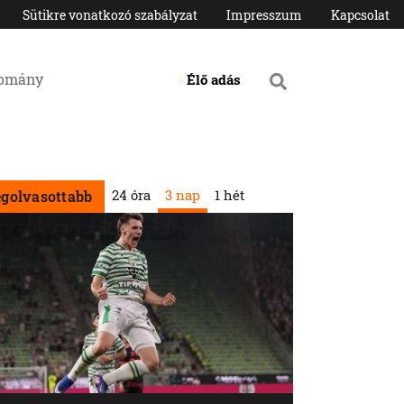
Sütikre vonatkozó szabályzat
Impresszum
Kapcsolat
domány
Élő adás
24 óra
3 nap
1 hét
egolvasottabb