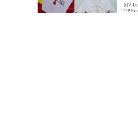
XIV. Le
GO! Fr
találk
6. 8. 202
Külföl
Újab
felh
A múlt 
határát
felhív
6. 8. 202
Külföl
Dok
korá
befo
A magy