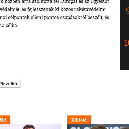
 közben arra szólította fel Európát és az Egyesült
védelmét, és fejlesszenek ki közös rakétavédelmi
i célpontok elleni pontos csapásokról beszélt, és
na célba.
Rövidhír
öld
Külföld