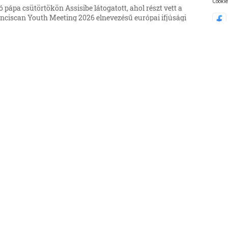
Cookie
ó pápa csütörtökön Assisibe látogatott, ahol részt vett a
anciscan Youth Meeting 2026 elnevezésű európai ifjúsági
ozó zárónapján.
6, 17:22:16
d
b tömeges behatolásra szólító
ívások terjednek Ceuta felé
heti, több tízezer migráns részvételével történt ceutai
lépési kísérlet után ismét tömeges bevonulásra szólító
ások terjednek a marokkói közösségi oldalakon.
6, 17:07:09
d
Audio
umentumok igazolják, hogy a
bbi magyar kormányzat igyekezett
lyásolni a közmédia működését
ar közmédia megbízott vezetése nyilvánosságra hozta