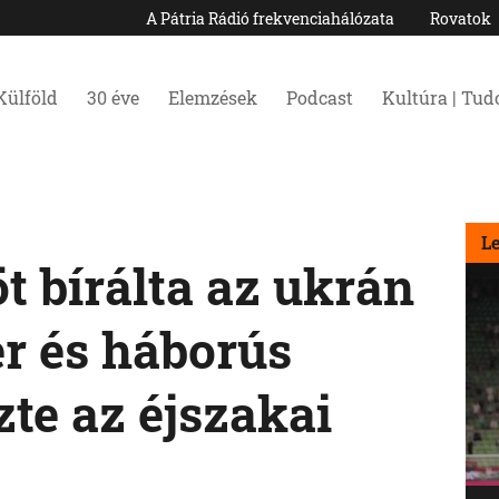
A Pátria Rádió frekvenciahálózata
Rovatok
Külföld
30 éve
Elemzések
Podcast
Kultúra | Tu
L
t bírálta az ukrán
r és háborús
te az éjszakai