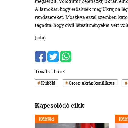
megsérült. Volodimir Zelenszkij ukrán elnök
Államokat, hogy erősítsék meg Ukrajna lég
rendszereket. Moszkva ezzel szemben katona
tagadta, hogy civil létesítményeket vett vol
(sita)
További hírek:
Külföld
Orosz-ukrán konfliktus
Kapcsolódó cikk
Külföld
Külf