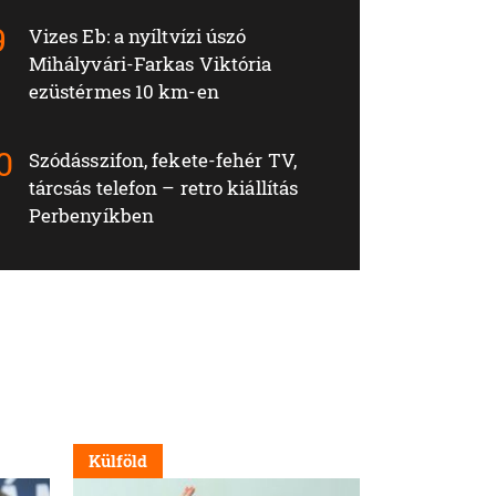
Vizes Eb: a nyíltvízi úszó
Mihályvári-Farkas Viktória
ezüstérmes 10 km-en
Szódásszifon, fekete-fehér TV,
tárcsás telefon – retro kiállítás
Perbenyíkben
Külföld
Külföld