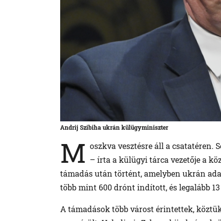
Andrij Szibiha ukrán külügyminiszter
M
oszkva vesztésre áll a csatatéren
– írta a külügyi tárca vezetője a k
támadás után történt, amelyben ukrán adat
több mint 600 drónt indított, és legalább 13
A támadások több várost érintettek, köztük K