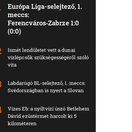
Európa Liga-selejtező, 1.
meccs:
Ferencváros‑Zabrze 1:0
(0:0)
Ismét lendületet vett a dunai
vízlépcsők szükségességéről szóló
vita
Labdarúgó BL-selejtező, 1. meccs:
Svédországban is nyert a Slovan
Vizes Eb: a nyíltvízi úszó Betlehem
Dávid ezüstérmet harcolt ki 5
kilométeren