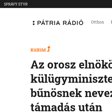
SPRÁVY STVR
Otthon
Külföld
Az orosz elnökö
külügyminiszte
bűnösnek nevez
támadás után