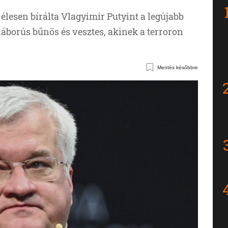
élesen bírálta Vlagyimir Putyint a legújabb
áborús bűnös és vesztes, akinek a terroron
Mentés későbbre