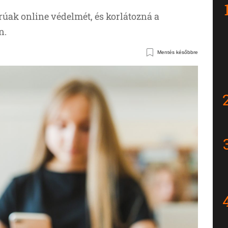
rúak online védelmét, és korlátozná a
n.
Mentés későbbre