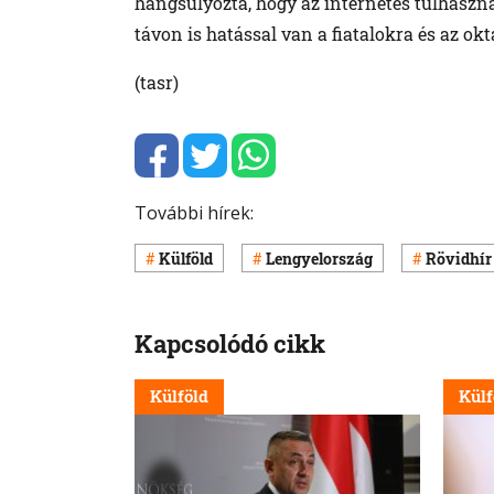
hangsúlyozta, hogy az internetes túlhaszn
távon is hatással van a fiatalokra és az okt
(tasr)
További hírek:
Külföld
Lengyelország
Rövidhír
Kapcsolódó cikk
Külföld
Külf