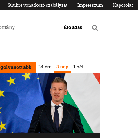
Sütikre vonatkozó szabályzat
Impresszum
Kapcsolat
domány
Élő adás
24 óra
3 nap
1 hét
egolvasottabb