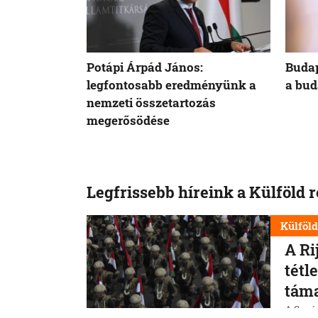
Potápi Árpád János:
Budap
legfontosabb eredményünk a
a bud
nemzeti összetartozás
megerősödése
Legfrissebb híreink a Külföld 
Külföl
A Ri
tétl
tám
A Szaúd