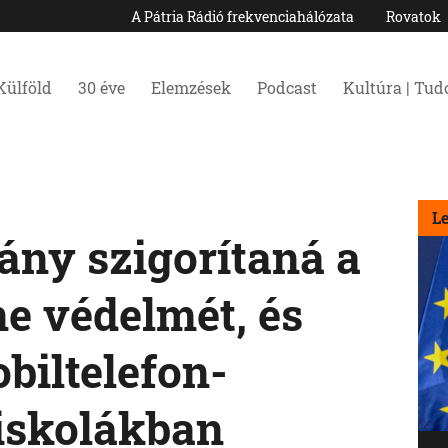
A Pátria Rádió frekvenciahálózata
Rovatok
Külföld
30 éve
Elemzések
Podcast
Kultúra | Tu
L
ány szigorítaná a
e védelmét, és
biltelefon-
 iskolákban