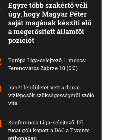
Egyre több szakértő véli
úgy, hogy Magyar Péter
saját magának készíti elő
a megerősített államfői
pozíciót
Európa Liga-selejtező, 1. meccs:
Ferencváros‑Zabrze 1:0 (0:0)
Ismét lendületet vett a dunai
vízlépcsők szükségességéről szóló
vita
Konferencia Liga-selejtező: fél
tucat gólt kapott a DAC a Twente
otthonában