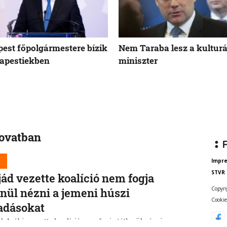
est főpolgármestere bízik
Nem Taraba lesz a kulturá
apestiekben
miniszter
rovatban
d
Impr
STVR
jád vezette koalíció nem fogja
Copyri
enül nézni a jemeni húszi
Cookie
adásokat
-Arábia vezette koalíció nem fogja tétlenül nézni a