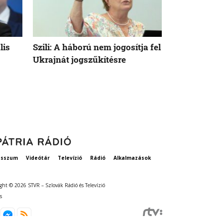
lis
Szili: A háború nem jogosítja fel
Orbán Viktor
Ukrajnát jogszűkítésre
Államok azo
vethetne a 
esszum
Videótár
Televízió
Rádió
Alkalmazások
ght © 2026 STVR – Szlovák Rádió és Televízió
s