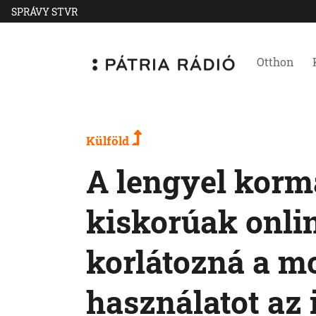
SPRÁVY STVR
Otthon
Külföld
A lengyel korm
kiskorúak onlin
korlátozná a mo
használatot az