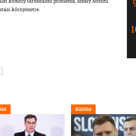
álat komoly társadalmi probléma, amely hosszú
atási környezetre.
öld
Külföld