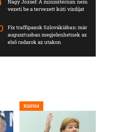
Nagy József: A minisztérium nem
vezeti be a tervezett kúti vízdíjat
Fix traffipaxok Szlovákiában: már
augusztusban megjelenhetnek az
első radarok az utakon
Külföld
Külföld