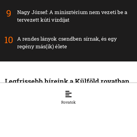
Nagy József: A minisztérium nem vezeti be a
tervezett kúti vízdíjat
A rendes lányok csendben sírnak, és egy
regény más(ik) élete
Legfrissebb híreink a Külföld rovatban
KÜLFÖLD
A Rijád vezette koalíció nem fogja
Rovatok
tétlenül nézni a jemeni húszi
támadásokat
7. 8. 2026, 16:54:15
KÜLFÖLD