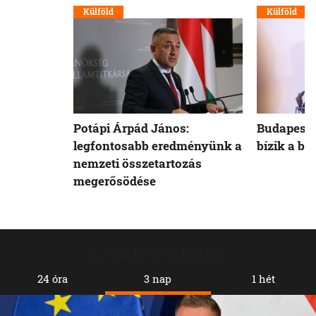
Külföld
Külföld
Potápi Árpád János:
Budapest 
legfontosabb eredményünk a
bízik a b
nemzeti összetartozás
megerősödése
Legolvasottabb
24 óra
3 nap
1 hét