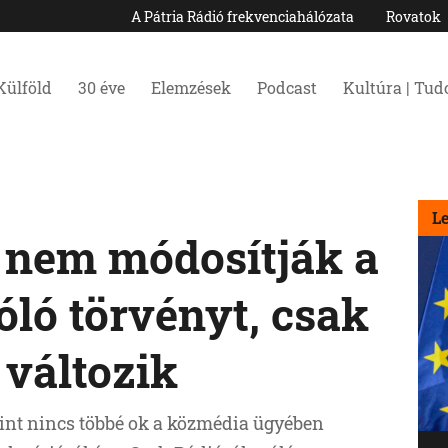
A Pátria Rádió frekvenciahálózata
Rovatok
Külföld
30 éve
Elemzések
Podcast
Kultúra | Tu
L
 nem módosítják a
ló törvényt, csak
 változik
int nincs többé ok a közmédia ügyében