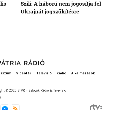
lis
Szili: A háború nem jogosítja fel
Orbán Viktor
Ukrajnát jogszűkítésre
Államok azo
vethetne a 
esszum
Videótár
Televízió
Rádió
Alkalmazások
ght © 2026 STVR – Szlovák Rádió és Televízió
s