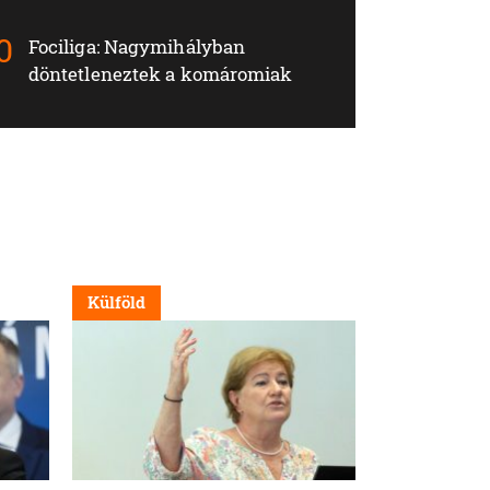
Fociliga: Nagymihályban
döntetleneztek a komáromiak
Külföld
Külföld