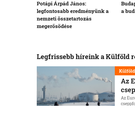
Potápi Árpád János:
Budap
legfontosabb eredményünk a
a bud
nemzeti összetartozás
megerősödése
Legfrissebb híreink a Külföld 
Külföl
Az E
csep
Az Eur
cseppfo
idősza
8. 8. 202
Külföl