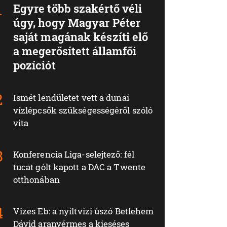
Egyre több szakértő véli
úgy, hogy Magyar Péter
saját magának készíti elő
a megerősített államfői
pozíciót
Ismét lendületet vett a dunai
vízlépcsők szükségességéről szóló
vita
Konferencia Liga-selejtező: fél
tucat gólt kapott a DAC a Twente
otthonában
Vizes Eb: a nyíltvízi úszó Betlehem
Dávid aranyérmes a kieséses