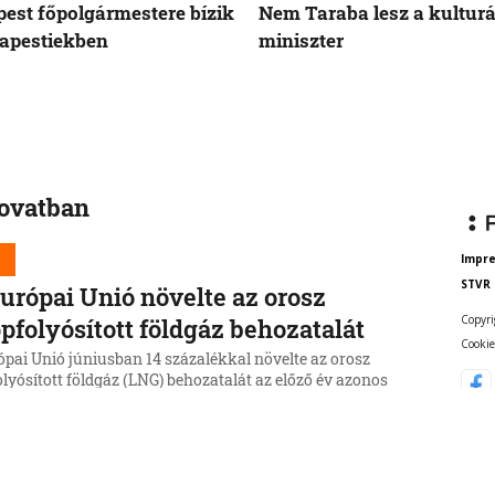
est főpolgármestere bízik
Nem Taraba lesz a kulturá
apestiekben
miniszter
rovatban
d
Impr
STVR
urópai Unió növelte az orosz
Copyri
pfolyósított földgáz behozatalát
Cookie
ópai Unió júniusban 14 százalékkal növelte az orosz
lyósított földgáz (LNG) behozatalát az előző év azonos
kához képest.
6, 15:43:14
d