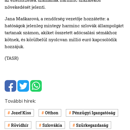
növekedését jelenti.
Jana Maškarová, a rendőrség vezetője hozzátette: a
hatóságok jelenleg mintegy harminc szlovák állampolgárt
tartanak számon, akiket összetett adócsalási sémákhoz
kötnek, és körülbelül nyolcvan millió euró kapcsolódik
hozzájuk.
(TASR)
További hírek:
Jozef Kiss
Otthon
Pénzügyi Igazgatóság
Rövidhír
Szlovákia
Szürkegazdaság