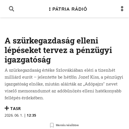
A szürkegazdaság elleni
lépéseket tervez a pénzügyi
igazgatóság
A szürkegazdaság értéke Szlovákiában eléri a tizenhét
milliárd eurót – jelentette be hétfőn Jozef Kiss, a pénzügyi
igazgatóság elnöke, miután aláírták az „Adópajzs" nevet
viselő memorandumot az adóbűnözés elleni hatékonyabb
fellépés érdekében.
TASR
2026. 06. 1. |
12:35
Mentés későbbre