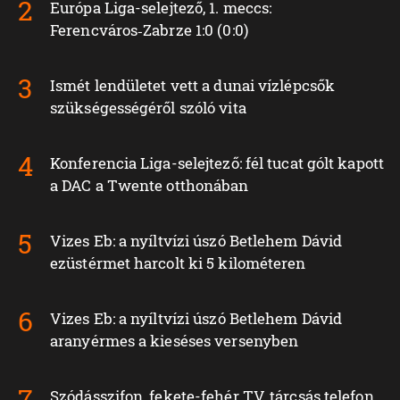
Európa Liga-selejtező, 1. meccs:
Ferencváros‑Zabrze 1:0 (0:0)
Ismét lendületet vett a dunai vízlépcsők
szükségességéről szóló vita
Konferencia Liga-selejtező: fél tucat gólt kapott
a DAC a Twente otthonában
Vizes Eb: a nyíltvízi úszó Betlehem Dávid
ezüstérmet harcolt ki 5 kilométeren
Vizes Eb: a nyíltvízi úszó Betlehem Dávid
aranyérmes a kieséses versenyben
Szódásszifon, fekete-fehér TV, tárcsás telefon