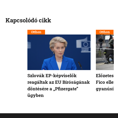
Kapcsolódó cikk
Otthon
Otthon
Szlovák EP-képviselők
Előzetesb
reagáltak az EU Bíróságának
Fico ellen
döntésére a „Pfizergate”
gyanúsíto
ügyben