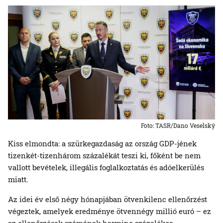
Foto: TASR/Dano Veselský
Kiss elmondta: a szürkegazdaság az ország GDP-jének
tizenkét-tizenhárom százalékát teszi ki, főként be nem
vallott bevételek, illegális foglalkoztatás és adóelkerülés
miatt.
Az idei év első négy hónapjában ötvenkilenc ellenőrzést
végeztek, amelyek eredménye ötvennégy millió euró – ez
az ellenőrzések számának harminc százalékos