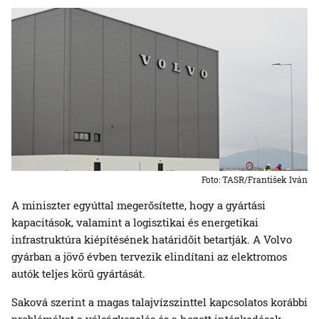
Foto: TASR/František Iván
A miniszter egyúttal megerősítette, hogy a gyártási
kapacitások, valamint a logisztikai és energetikai
infrastruktúra kiépítésének határidőit betartják. A Volvo
gyárban a jövő évben tervezik elindítani az elektromos
autók teljes körű gyártását.
Saková szerint a magas talajvízszinttel kapcsolatos korábbi
problémákat a válságkezelés és a hozott intézkedések