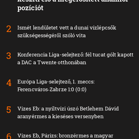
pozíciót
Ismét lendületet vett a dunai vízlépcsők
szükségességéről szóló vita
Konferencia Liga-selejtező: fél tucat gólt kapott
a DAC a Twente otthonában
Európa Liga-selejtező, 1. meccs:
Ferencváros‑Zabrze 1:0 (0:0)
Vizes Eb: a nyíltvízi úszó Betlehem Dávid
aranyérmes a kieséses versenyben
Vizes Eb, Párizs: bronzérmes a magyar