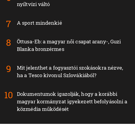
nyíltvízi váltó
A sport mindenkié
Öttusa-Eb: a magyar női csapat arany-, Guzi
Blanka bronzérmes
Mit jelenthet a fogyasztói szokásokra nézve,
ha a Tesco kivonul Szlovákiából?
Dokumentumok igazolják, hogy a korábbi
magyar kormányzat igyekezett befolyásolni a
közmédia működését