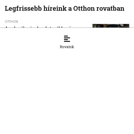
Legfrissebb híreink a Otthon rovatban
OTTHON
A szlovák cégeknek továbbra is
hiányoznak a képzett munkavállalók
8. 8. 2026, 15:39:35
Rovatok
OTTHON
Šimečka beismeri a hibát a Korčok-
ügyben, de tagadja az
összehasonlíthatóságot a Smerrel
8. 8. 2026, 15:01:07
OTTHON
Nem fog összefogni az SNS senkivel
8. 8. 2026, 13:11:21
OTTHON
Szeptembertől az MI-műveltség az