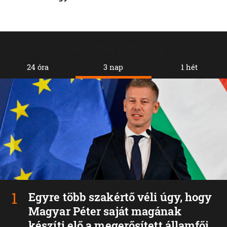
Legolvasottabb
24 óra
3 nap
1 hét
Egyre több szakértő véli úgy, hogy
Magyar Péter saját magának
készíti elő a megerősített államfői