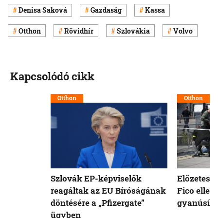
Denisa Saková
Gazdaság
Kassa
Otthon
Rövidhír
Szlovákia
Volvo
Kapcsolódó cikk
Otthon
Otthon
Szlovák EP-képviselők
Előzetesb
reagáltak az EU Bíróságának
Fico ellen
döntésére a „Pfizergate”
gyanúsíto
ügyben