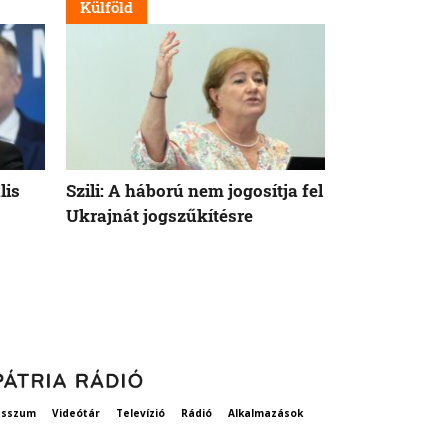
Külföld
Külföld
lis
Szili: A háború nem jogosítja fel
Orbán Viktor
Ukrajnát jogszűkítésre
Államok azo
vethetne a 
esszum
Videótár
Televízió
Rádió
Alkalmazások