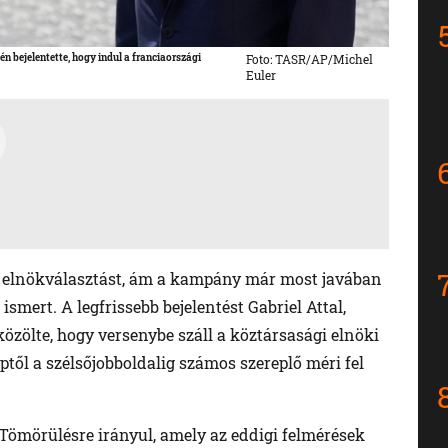
tén bejelentette, hogy indul a franciaországi
Foto: TASR/AP/Michel
Euler
az elnökválasztást, ám a kampány már most javában
 ismert. A legfrissebb bejelentést Gabriel Attal,
özölte, hogy versenybe száll a köztársasági elnöki
zéptől a szélsőjobboldalig számos szereplő méri fel
ömörülésre irányul, amely az eddigi felmérések