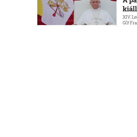
kiál
XIV. Le
GO! Fr
találk
6. 8. 202
Külföl
Újab
felh
A múlt 
határát
felhív
6. 8. 202
Külföl
Dok
korá
befo