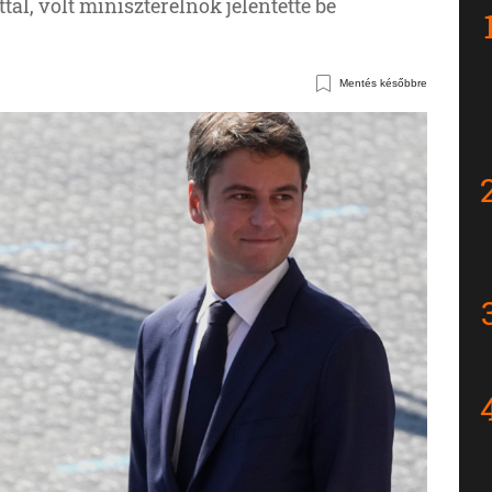
ttal, volt miniszterelnök jelentette be
Mentés későbbre