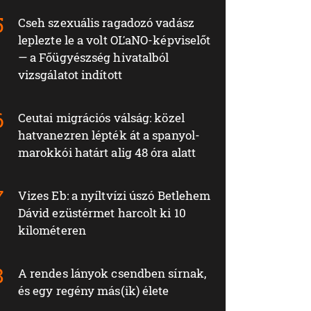
Cseh szexuális ragadozó vadász
leplezte le a volt OĽaNO-képviselőt
— a Főügyészség hivatalból
vizsgálatot indított
Ceutai migrációs válság: közel
hatvanezren lépték át a spanyol-
marokkói határt alig 48 óra alatt
Vizes Eb: a nyíltvízi úszó Betlehem
Dávid ezüstérmet harcolt ki 10
kilométeren
A rendes lányok csendben sírnak,
és egy regény más(ik) élete