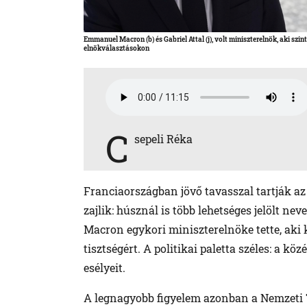
Emmanuel Macron (b) és Gabriel Attal (j), volt miniszterelnök, aki szin
elnökválasztásokon
C
sepeli Réka
Franciaországban jövő tavasszal tartják 
zajlik: húsznál is több lehetséges jelölt neve
Macron egykori miniszterelnöke tette, aki k
tisztségért. A politikai paletta széles: a kö
esélyeit.
A legnagyobb figyelem azonban a Nemzeti T