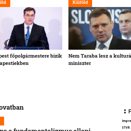
öld
Külföld
est főpolgármestere bízik
Nem Taraba lesz a kulturá
apestiekben
miniszter
rovatban
d
Impr
STVR
pa a fundamentalizmus elleni