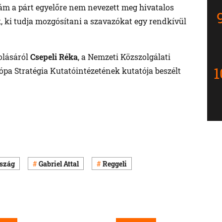
 ám a párt egyelőre nem nevezett meg hivatalos
, ki tudja mozgósítani a szavazókat egy rendkívül
olásáról
Csepeli Réka
, a Nemzeti Közszolgálati
pa Stratégia Kutatóintézetének kutatója beszélt
rszág
Gabriel Attal
Reggeli