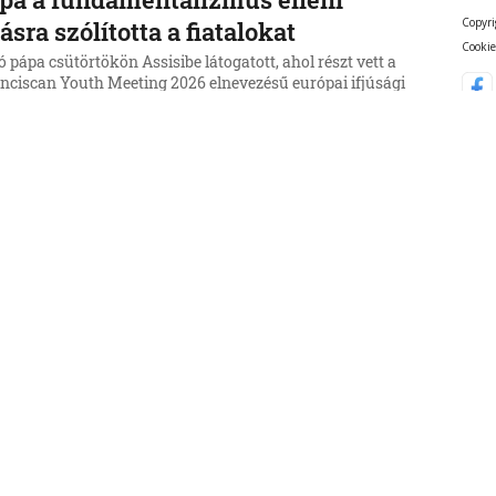
Copyri
lásra szólította a fiatalokat
Cookie
ó pápa csütörtökön Assisibe látogatott, ahol részt vett a
anciscan Youth Meeting 2026 elnevezésű európai ifjúsági
ozó zárónapján.
6, 17:22:16
d
b tömeges behatolásra szólító
ívások terjednek Ceuta felé
heti, több tízezer migráns részvételével történt ceutai
lépési kísérlet után ismét tömeges bevonulásra szólító
ások terjednek a marokkói közösségi oldalakon.
6, 17:07:09
d
Audio
umentumok igazolják, hogy a
bbi magyar kormányzat igyekezett
lyásolni a közmédia működését