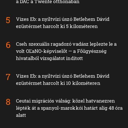
a DAC a Twente otthonában
Vizes Eb: a nyíltvízi úszó Betlehem Dávid
ezüstérmet harcolt ki 5 kilométeren
Cseh szexuális ragadozó vadász leplezte le a
volt OĽaNO-képviselőt — a Főügyészség
hivatalból vizsgálatot indított
Vizes Eb: a nyíltvízi úszó Betlehem Dávid
ezüstérmet harcolt ki 10 kilométeren
Ceutai migrációs válság: közel hatvanezren
lépték át a spanyol-marokkói határt alig 48 óra
alatt