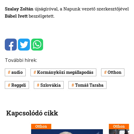
Szalay Zoltán
újságíróval, a Napunk vezető szerkesztőjével
Bábel Ivett
beszélgetett.
További hírek:
audio
Kormányközi megállapodás
Otthon
Reggeli
Szlovákia
Tomáš Taraba
Kapcsolódó cikk
Otthon
Otthon