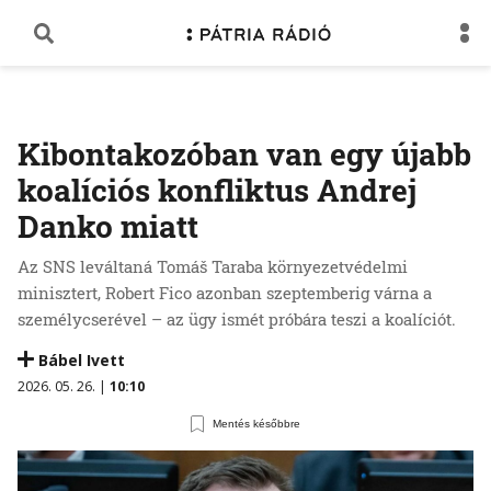
Kibontakozóban van egy újabb
koalíciós konfliktus Andrej
Danko miatt
Az SNS leváltaná Tomáš Taraba környezetvédelmi
minisztert, Robert Fico azonban szeptemberig várna a
személycserével – az ügy ismét próbára teszi a koalíciót.
Bábel Ivett
2026. 05. 26. |
10:10
Mentés későbbre