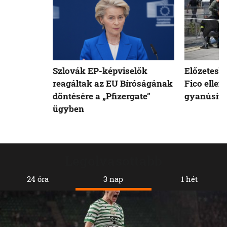
Szlovák EP-képviselők
Előzetesb
reagáltak az EU Bíróságának
Fico ellen
döntésére a „Pfizergate”
gyanúsíto
ügyben
Legolvasottabb
24 óra
3 nap
1 hét