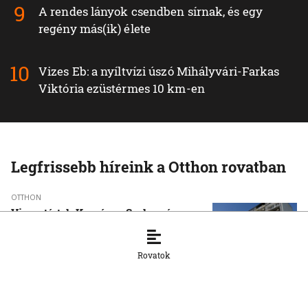
A rendes lányok csendben sírnak, és egy
regény más(ik) élete
Vizes Eb: a nyíltvízi úszó Mihályvári-Farkas
Viktória ezüstérmes 10 km-en
Legfrissebb híreink a Otthon rovatban
OTTHON
Visszatértek Kassára a Szalonnára
költözött roma családok
6. 8. 2026, 17:19:39
Rovatok
OTTHON
A vízparton is fennáll a túlmelegedés
veszélye