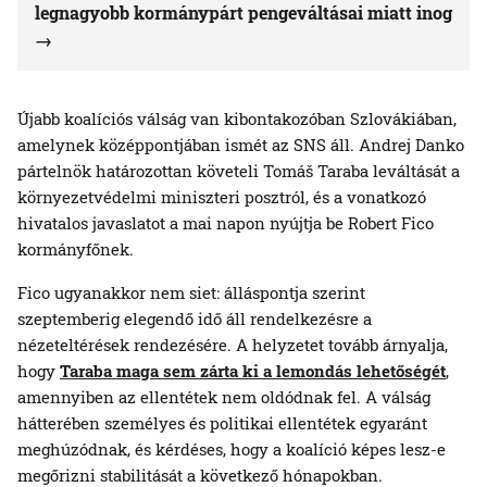
legnagyobb kormánypárt pengeváltásai miatt inog
Újabb koalíciós válság van kibontakozóban Szlovákiában,
amelynek középpontjában ismét az SNS áll. Andrej Danko
pártelnök határozottan követeli Tomáš Taraba leváltását a
környezetvédelmi miniszteri posztról, és a vonatkozó
hivatalos javaslatot a mai napon nyújtja be Robert Fico
kormányfőnek.
Fico ugyanakkor nem siet: álláspontja szerint
szeptemberig elegendő idő áll rendelkezésre a
nézeteltérések rendezésére. A helyzetet tovább árnyalja,
hogy
Taraba maga sem zárta ki a lemondás lehetőségét
,
amennyiben az ellentétek nem oldódnak fel. A válság
hátterében személyes és politikai ellentétek egyaránt
meghúzódnak, és kérdéses, hogy a koalíció képes lesz-e
megőrizni stabilitását a következő hónapokban.