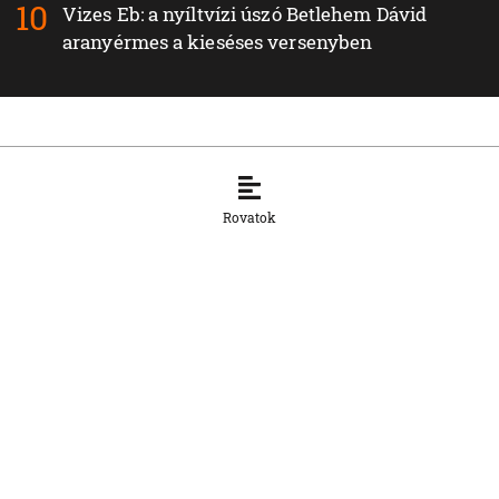
Vizes Eb: a nyíltvízi úszó Betlehem Dávid
aranyérmes a kieséses versenyben
Legfrissebb híreink a Podcast rovatban
Rovatok
PODCAST
A rúdtánc az erő és a nőiesség ötvözete
3. 8. 2026, 12:18:17
PODCAST
Szívvel, lélekkel, ésszel – bemutattuk
Drab Melinda Házam… asztalom… című
könyvét
30. 7. 2026, 12:50:43
PODCAST