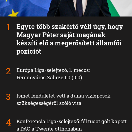
Egyre több szakértő véli úgy, hogy
Magyar Péter saját magának
készíti elő a megerősített államfői
pozíciót
Európa Liga-selejtező, 1. meccs:
Ferencváros‑Zabrze 1:0 (0:0)
Ismét lendületet vett a dunai vízlépcsők
szükségességéről szóló vita
Konferencia Liga-selejtező: fél tucat gólt kapott
a DAC a Twente otthonában