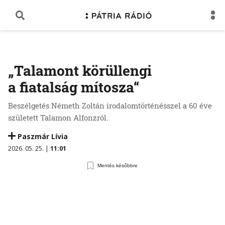
„Talamont körüllengi
a fiatalság mítosza“
Beszélgetés Németh Zoltán irodalomtörténésszel a 60 éve
született Talamon Alfonzról.
Paszmár Lívia
2026. 05. 25. |
11:01
Mentés későbbre