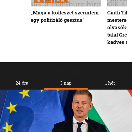
„Maga a költészet szerintem
Gintli Tibo
egy politizáló gesztus“
mesterség
olvasóköz
talál Gren
kedves a 
Legolvasottabb
24 óra
3 nap
1 hét