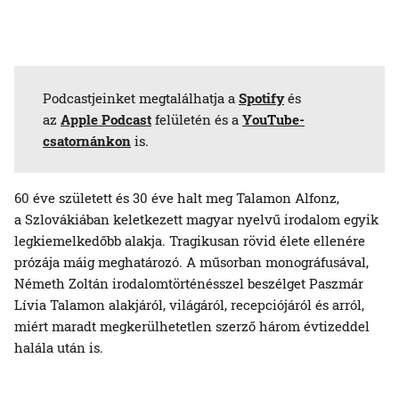
Podcastjeinket megtalálhatja a
Spotify
és
az
Apple Podcast
felületén és a
YouTube-
csatornánkon
is.
60 éve született és 30 éve halt meg Talamon Alfonz,
a Szlovákiában keletkezett magyar nyelvű irodalom egyik
legkiemelkedőbb alakja. Tragikusan rövid élete ellenére
prózája máig meghatározó. A műsorban monográfusával,
Németh Zoltán irodalomtörténésszel beszélget Paszmár
Lívia Talamon alakjáról, világáról, recepciójáról és arról,
miért maradt megkerülhetetlen szerző három évtizeddel
halála után is.