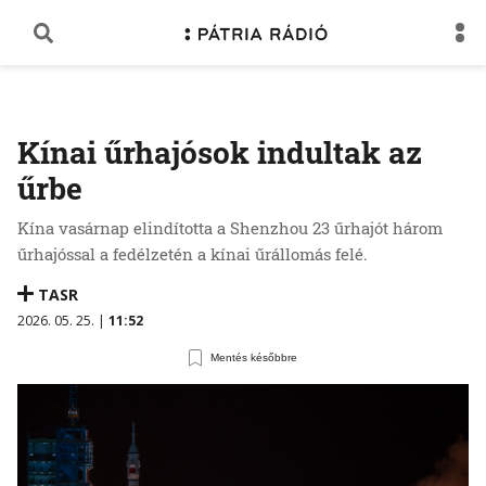
Kínai űrhajósok indultak az
űrbe
Kína vasárnap elindította a Shenzhou 23 űrhajót három
űrhajóssal a fedélzetén a kínai űrállomás felé.
TASR
2026. 05. 25. |
11:52
Mentés későbbre