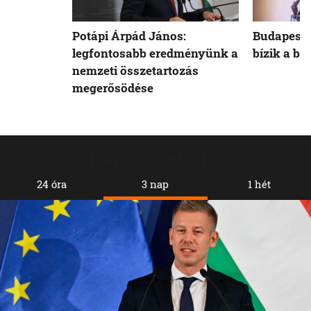
Potápi Árpád János:
Budapest 
legfontosabb eredményünk a
bízik a b
nemzeti összetartozás
megerősödése
Legolvasottabb
24 óra
3 nap
1 hét