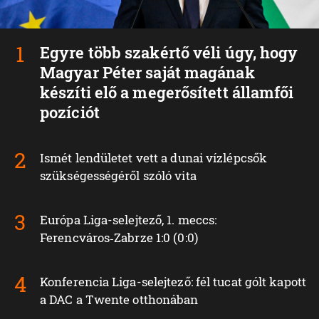
Egyre több szakértő véli úgy, hogy
Magyar Péter saját magának
készíti elő a megerősített államfői
pozíciót
Ismét lendületet vett a dunai vízlépcsők
szükségességéről szóló vita
Európa Liga-selejtező, 1. meccs:
Ferencváros‑Zabrze 1:0 (0:0)
Konferencia Liga-selejtező: fél tucat gólt kapott
a DAC a Twente otthonában