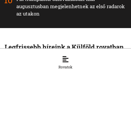
augusztusban megjelenhetnek az első radarok
az utakon
Legfrissebb híreink a Külföld rovatban
KÜLFÖLD
A Rijád vezette koalíció nem fogja
Rovatok
tétlenül nézni a jemeni húszi
támadásokat
7. 8. 2026, 16:54:15
KÜLFÖLD
Vége a rendkívüli
hőségintézkedéseknek
Magyarországon
7. 8. 2026, 16:51:34