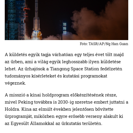
Foto: TASR/AP/Ng Han Guan
A küldetés egyik tagja várhatóan egy teljes évet tölt majd
az űrben, ami a világ egyik leghosszabb ilyen küldetése
lehet. Az űrhajósok a Tiangong Space Station fedélzetén
tudományos kísérleteket és kutatási programokat
végeznek.
A misszió a kínai holdprogram előkészítésének része,
mivel Peking továbbra is 2030-ig szeretne embert juttatni a
Holdra. Kína az elmúlt években jelentősen bővítette
űrprogramját, miközben egyre erősebb verseny alakult ki
az Egyesült Államokkal az űrkutatás területén.