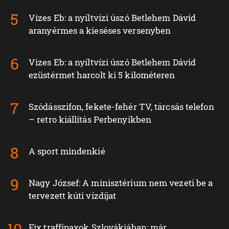
Vizes Eb: a nyíltvízi úszó Betlehem Dávid
aranyérmes a kieséses versenyben
Vizes Eb: a nyíltvízi úszó Betlehem Dávid
ezüstérmet harcolt ki 5 kilométeren
Szódásszifon, fekete-fehér TV, tárcsás telefon
– retro kiállítás Perbenyíkben
A sport mindenkié
Nagy József: A minisztérium nem vezeti be a
tervezett kúti vízdíjat
Fix traffipaxok Szlovákiában: már