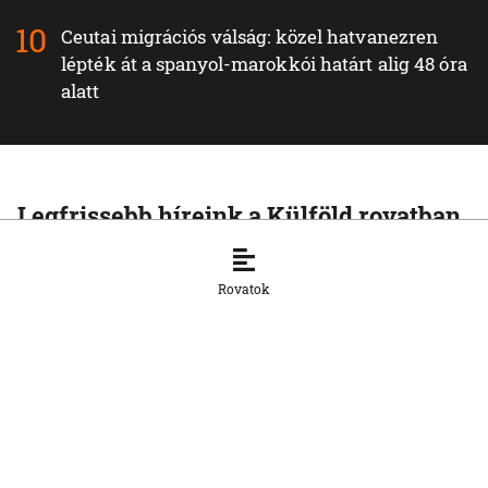
Ceutai migrációs válság: közel hatvanezren
lépték át a spanyol-marokkói határt alig 48 óra
alatt
Legfrissebb híreink a Külföld rovatban
KÜLFÖLD
Putyin dróncsapatokat hoz létre az
Rovatok
orosz hadseregben
5. 8. 2026, 16:29:24
KÜLFÖLD
Hiroshimára emlékezünk a nukleáris
fegyverek elleni világnapon
5. 8. 2026, 16:28:18