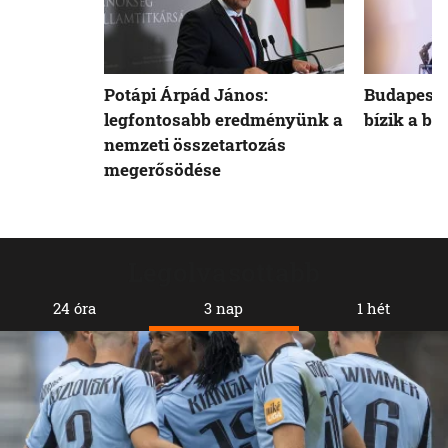
Potápi Árpád János:
Budapest 
legfontosabb eredményünk a
bízik a b
nemzeti összetartozás
megerősödése
Legolvasottabb
24 óra
3 nap
1 hét