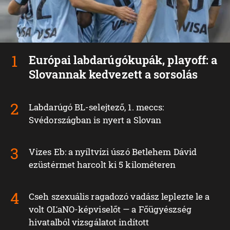
Európai labdarúgókupák, playoff: a
Slovannak kedvezett a sorsolás
Labdarúgó BL-selejtező, 1. meccs:
Svédországban is nyert a Slovan
Vizes Eb: a nyíltvízi úszó Betlehem Dávid
ezüstérmet harcolt ki 5 kilométeren
Cseh szexuális ragadozó vadász leplezte le a
volt OĽaNO-képviselőt — a Főügyészség
hivatalból vizsgálatot indított