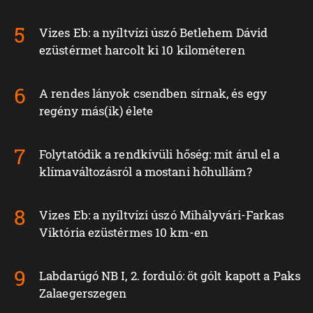
Vizes Eb: a nyíltvízi úszó Betlehem Dávid
ezüstérmet harcolt ki 10 kilométeren
A rendes lányok csendben sírnak, és egy
regény más(ik) élete
Folytatódik a rendkívüli hőség: mit árul el a
klímaváltozásról a mostani hőhullám?
Vizes Eb: a nyíltvízi úszó Mihályvári-Farkas
Viktória ezüstérmes 10 km-en
Labdarúgó NB I, 2. forduló: öt gólt kapott a Paks
Zalaegerszegen