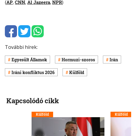
(
AP
,
CNN
,
Al Jazeera
,
NPR
)
További hírek:
Egyesült Államok
Hormuzi-szoros
Irán
Iráni konfliktus 2026
Külföld
Kapcsolódó cikk
Külföld
Külföld