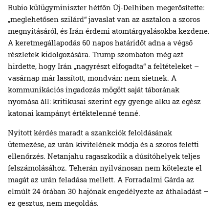
Rubio külügyminiszter hétfőn Új-Delhiben megerősítette:
„meglehetősen szilárd“ javaslat van az asztalon a szoros
megnyitásáról, és Irán érdemi atomtárgyalásokba kezdene.
A keretmegállapodás 60 napos határidőt adna a végső
részletek kidolgozására. Trump szombaton még azt
hirdette, hogy Irán „nagyrészt elfogadta“ a feltételeket –
vasárnap már lassított, mondván: nem sietnek. A
kommunikációs ingadozás mögött saját táborának
nyomása áll: kritikusai szerint egy gyenge alku az egész
katonai kampányt értéktelenné tenné.
Nyitott kérdés maradt a szankciók feloldásának
ütemezése, az urán kivitelének módja és a szoros feletti
ellenőrzés. Netanjahu ragaszkodik a dúsítóhelyek teljes
felszámolásához. Teherán nyilvánosan nem kötelezte el
magát az urán feladása mellett. A Forradalmi Gárda az
elmúlt 24 órában 30 hajónak engedélyezte az áthaladást –
ez gesztus, nem megoldás.