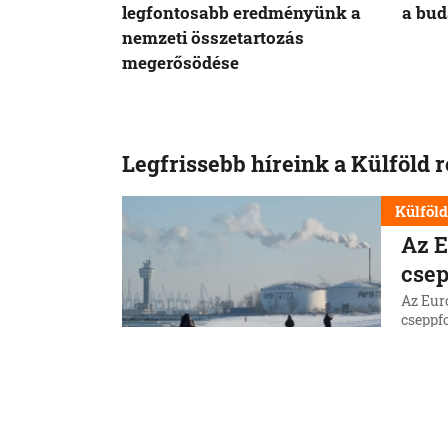
legfontosabb eredményünk a
a bud
nemzeti összetartozás
megerősödése
Legfrissebb híreink a Külföld 
Külföl
Az E
csep
Az Eur
cseppfo
idősza
8. 8. 202
Külföl
Afri