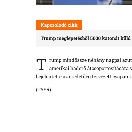
Kapcsolódó cikk
Trump meglepetésből 5000 katonát küld
T
rump mindössze néhány nappal azutá
amerikai haderő átcsoportosítására 
bejelentette az eredetileg tervezett csapater
(TASR)