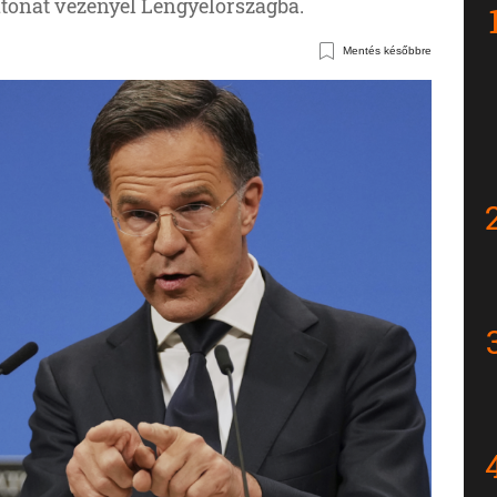
atonát vezényel Lengyelországba.
Mentés későbbre