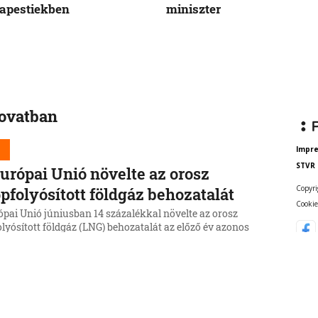
apestiekben
miniszter
rovatban
d
Impr
STVR
urópai Unió növelte az orosz
Copyri
pfolyósított földgáz behozatalát
Cookie
ópai Unió júniusban 14 százalékkal növelte az orosz
lyósított földgáz (LNG) behozatalát az előző év azonos
kához képest.
6, 15:43:14
d
ka csökkentené függőségét a kínai