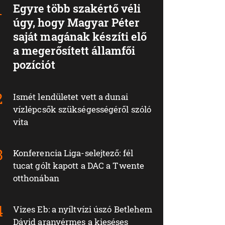
Egyre több szakértő véli
úgy, hogy Magyar Péter
saját magának készíti elő
a megerősített államfői
pozíciót
Ismét lendületet vett a dunai
vízlépcsők szükségességéről szóló
vita
Konferencia Liga-selejtező: fél
tucat gólt kapott a DAC a Twente
otthonában
Vizes Eb: a nyíltvízi úszó Betlehem
Dávid aranyérmes a kieséses