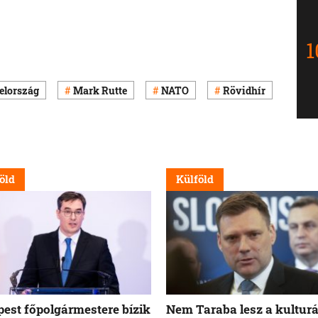
elország
Mark Rutte
NATO
Rövidhír
öld
Külföld
est főpolgármestere bízik
Nem Taraba lesz a kulturá