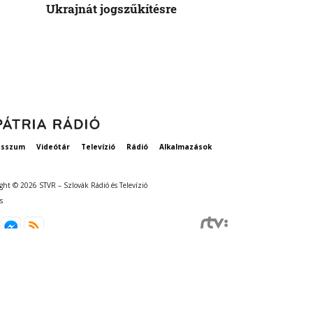
Ukrajnát jogszűkítésre
Államok azo
vethetne a 
esszum
Videótár
Televízió
Rádió
Alkalmazások
ght © 2026 STVR – Szlovák Rádió és Televízió
s