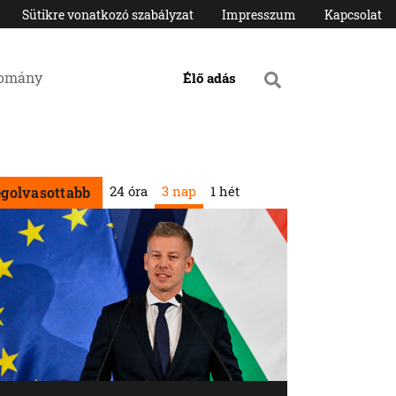
Sütikre vonatkozó szabályzat
Impresszum
Kapcsolat
domány
Élő adás
24 óra
3 nap
1 hét
egolvasottabb