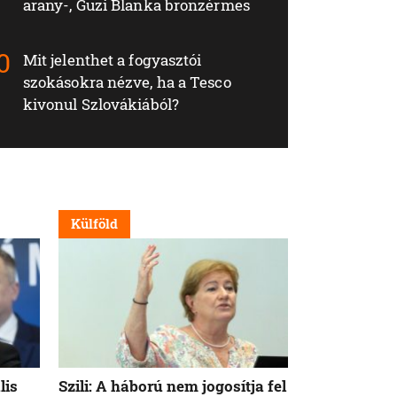
arany-, Guzi Blanka bronzérmes
Mit jelenthet a fogyasztói
szokásokra nézve, ha a Tesco
kivonul Szlovákiából?
Külföld
Külföld
lis
Szili: A háború nem jogosítja fel
Orbán Viktor