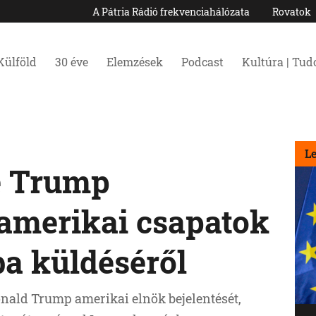
A Pátria Rádió frekvenciahálózata
Rovatok
Külföld
30 éve
Elemzések
Podcast
Kultúra | Tu
L
e Trump
 amerikai csapatok
a küldéséről
nald Trump amerikai elnök bejelentését,