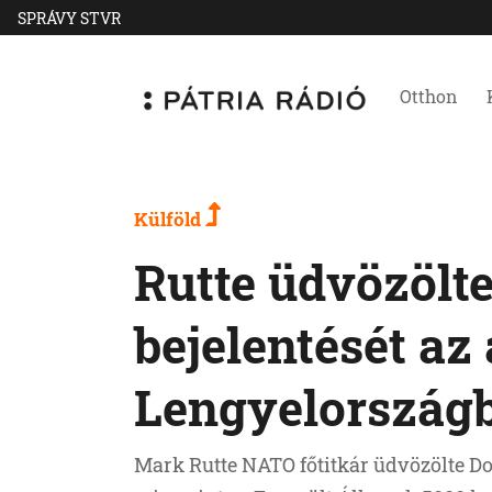
SPRÁVY STVR
Otthon
Külföld
Rutte üdvözölt
bejelentését az
Lengyelországb
Mark Rutte NATO főtitkár üdvözölte Do