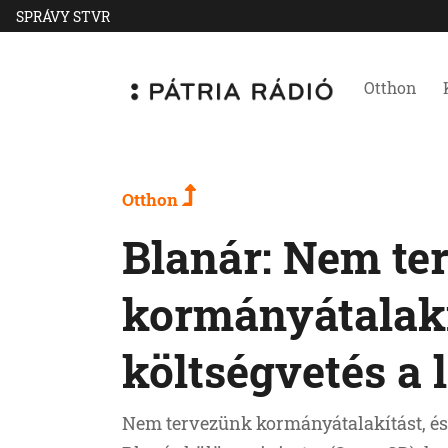
SPRÁVY STVR
Otthon
Otthon
Blanár: Nem te
kormányátalakí
költségvetés a 
Nem tervezünk kormányátalakítást, és n