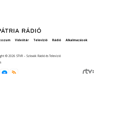
esszum
Videótár
Televízió
Rádió
Alkalmazások
ght © 2026 STVR – Szlovák Rádió és Televízió
s