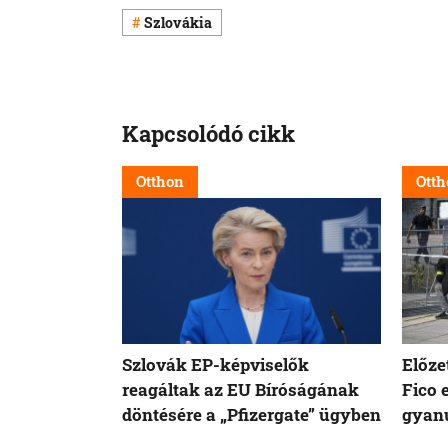
Szlovákia
Kapcsolódó cikk
Otthon
Otth
Szlovák EP-képviselők
Előze
reagáltak az EU Bíróságának
Fico 
döntésére a „Pfizergate” ügyben
gyanú