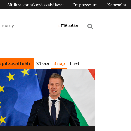
Sütikre vonatkozó szabályzat
Impresszum
Kapcsolat
domány
Élő adás
24 óra
3 nap
1 hét
egolvasottabb