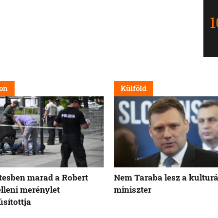
on
Külföld
tesben marad a Robert
Nem Taraba lesz a kulturá
elleni merénylet
miniszter
sítottja