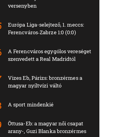
versenyben
Európa Liga-selejtező, 1. meccs:
Ferencváros‑Zabrze 1:0 (0:0)
A Ferencváros egygólos vereséget
szenvedett a Real Madridtól
Vizes Eb, Párizs: bronzérmes a
magyar nyíltvízi váltó
A sport mindenkié
Öttusa-Eb: a magyar női csapat
arany-, Guzi Blanka bronzérmes