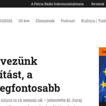
A Pátria Rádió frekvenciahálózata
Rovatok
Külföld
30 éve
Elemzések
Podcast
Kultúra | Tu
L
rvezünk
tást, a
legfontosabb
incs is rá semmi ok – jelentette ki Juraj