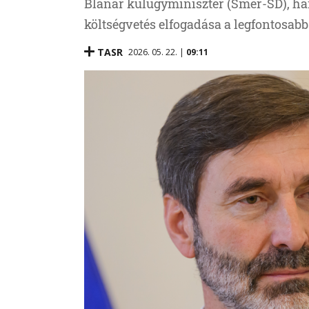
Blanár külügyminiszter (Smer-SD), ha
költségvetés elfogadása a legfontosabb
TASR
2026. 05. 22. |
09:11