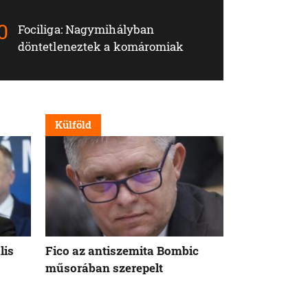
Fociliga: Nagymihályban
döntetleneztek a komáromiak
Külföld
Nappali
lis
Fico az antiszemita Bombic
Meddig tart 
műsorában szerepelt
rögzített ta
szavatosság