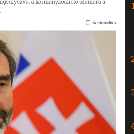
ngsúlyozva, a kormánykoalíció számára a
.
Mentés későbbre