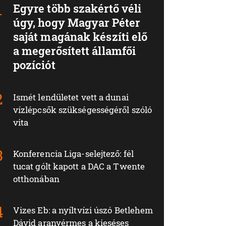
Egyre több szakértő véli
úgy, hogy Magyar Péter
saját magának készíti elő
a megerősített államfői
pozíciót
Ismét lendületet vett a dunai
vízlépcsők szükségességéről szóló
vita
Konferencia Liga-selejtező: fél
tucat gólt kapott a DAC a Twente
otthonában
Vizes Eb: a nyíltvízi úszó Betlehem
Dávid aranyérmes a kieséses