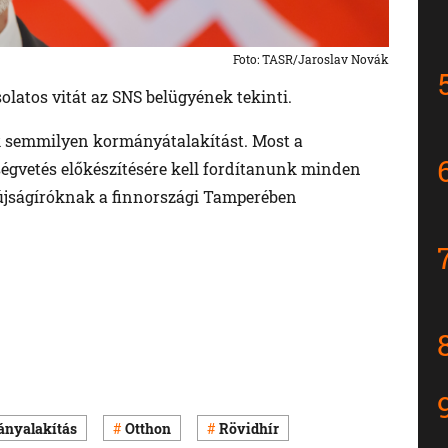
Foto: TASR/Jaroslav Novák
latos vitát az SNS belügyének tekinti.
nk semmilyen kormányátalakítást. Most a
ségvetés előkészítésére kell fordítanunk minden
 újságíróknak a finnországi Tamperében
nyalakítás
Otthon
Rövidhír