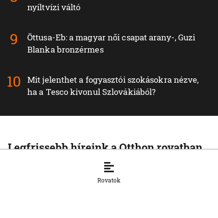
nyíltvízi váltó
Öttusa-Eb: a magyar női csapat arany-, Guzi
Blanka bronzérmes
Mit jelenthet a fogyasztói szokásokra nézve,
ha a Tesco kivonul Szlovákiából?
Legfrissebb híreink a Otthon rovatban
OTTHON
Medvetámadás Túrócszentmártonnál
Rovatok
10. 8. 2026, 8:12:39