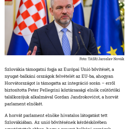
Foto: TASR/Jaroslav Novák
Szlovákia támogatni fogja az Európai Unió bővítését, a
nyugat-balkáni országok felvételét az EU-ba, ahogyan
Horvátországot is támogatta az integráció során – erről
biztosította Peter Pellegrini köztársasági elnök csütörtöki
találkozójuk alkalmával Gordan Jandrokovićot, a horvát
parlament elnökét.
A horvát parlament elnöke hivatalos látogatást tett
Szlovákiában. Az unió bővítésének kérdéskörében
egyetértettek abban, hogy a nyugat-balkáni országok