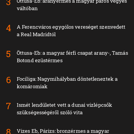
Öttusa-Eb: aranyérmes a magyar páros vegyes
váltóban
A Ferencváros egygólos vereséget szenvedett
a Real Madridtól
Öttusa-Eb: a magyar férfi csapat arany-, Tamás
Botond ezüstérmes
Fociliga: Nagymihályban döntetleneztek a
komáromiak
Ismét lendületet vett a dunai vízlépcsők
szükségességéről szóló vita
Vizes Eb, Párizs: bronzérmes a magyar