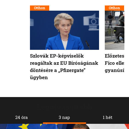
Otthon
Otthon
Szlovák EP-képviselők
Előzetesb
reagáltak az EU Bíróságának
Fico ellen
döntésére a „Pfizergate”
gyanúsíto
ügyben
Legolvasottabb
24 óra
3 nap
1 hét