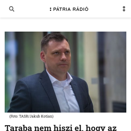
(Foto: TASR/Jakub Kotian)
Taraba nem hiszi el, hogy az