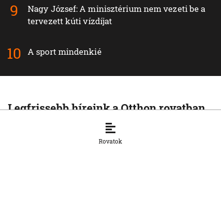
Nagy József: A minisztérium nem vezeti be a
tervezett kúti vízdíjat
A sport mindenkié
Legfrissebb híreink a Otthon rovatban
OTTHON
Az Európai Bizottság kifogásolja a
Rovatok
nemzeti parkok új zonációját
7. 8. 2026, 13:12:06
OTTHON
Az SaS szerint a kormány megnehezíti
a cégalapítást
7. 8. 2026, 13:07:03