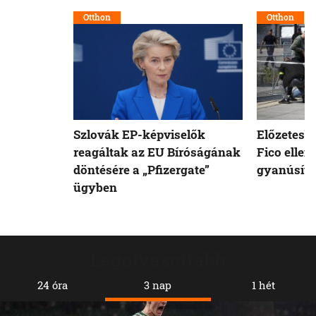
Otthon
Otthon
Szlovák EP-képviselők
Előzetesb
reagáltak az EU Bíróságának
Fico ellen
döntésére a „Pfizergate”
gyanúsíto
ügyben
Legolvasottabb
24 óra
3 nap
1 hét