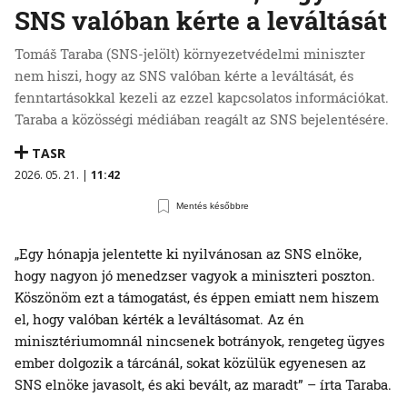
SNS valóban kérte a leváltását
Tomáš Taraba (SNS-jelölt) környezetvédelmi miniszter
nem hiszi, hogy az SNS valóban kérte a leváltását, és
fenntartásokkal kezeli az ezzel kapcsolatos információkat.
Taraba a közösségi médiában reagált az SNS bejelentésére.
TASR
2026. 05. 21. |
11:42
Mentés későbbre
„Egy hónapja jelentette ki nyilvánosan az SNS elnöke,
hogy nagyon jó menedzser vagyok a miniszteri poszton.
Köszönöm ezt a támogatást, és éppen emiatt nem hiszem
el, hogy valóban kérték a leváltásomat. Az én
minisztériumomnál nincsenek botrányok, rengeteg ügyes
ember dolgozik a tárcánál, sokat közülük egyenesen az
SNS elnöke javasolt, és aki bevált, az maradt” – írta Taraba.