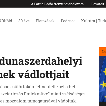
A Pátria Rádió frekvenciahálózata
Rovatok
Külföld
30 éve
Elemzések
Podcast
Kultúra | Tu
L
 dunaszerdahelyi
k vádlottjait
óság csütörtökön felmentette azt a hét
Összetartozás Emlékműve” miatt szélsőséges
éges mozgalom támogatásával vádoltak.