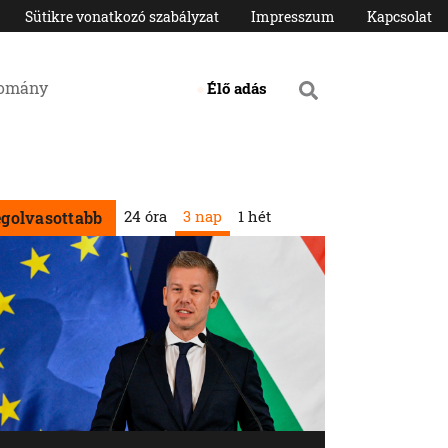
Sütikre vonatkozó szabályzat
Impresszum
Kapcsolat
domány
Élő adás
24 óra
3 nap
1 hét
egolvasottabb