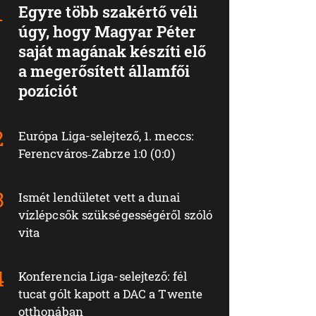
Egyre több szakértő véli
úgy, hogy Magyar Péter
saját magának készíti elő
a megerősített államfői
pozíciót
Európa Liga-selejtező, 1. meccs:
Ferencváros‑Zabrze 1:0 (0:0)
Ismét lendületet vett a dunai
vízlépcsők szükségességéről szóló
vita
Konferencia Liga-selejtező: fél
tucat gólt kapott a DAC a Twente
otthonában