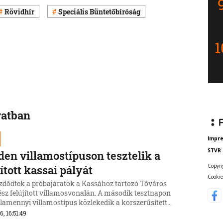
Rövidhír
Speciális Büntetőbíróság
vatban
Impr
STVR
en villamostípuson tesztelik a
Copyri
jított kassai pályát
Cookie
dődtek a próbajáratok a Kassához tartozó Tóváros
ész felújított villamosvonalán. A második tesztnapon
lamennyi villamostípus közlekedik a korszerűsített
.
6, 16:51:49