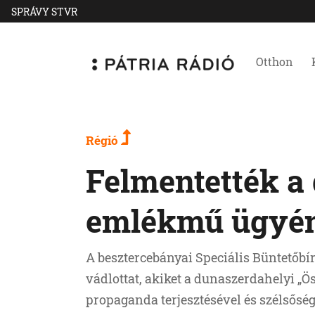
SPRÁVY STVR
Otthon
Régió
Felmentették a
emlékmű ügyéne
A besztercebányai Speciális Büntetőbír
vádlottat, akiket a dunaszerdahelyi „
propaganda terjesztésével és szélsős