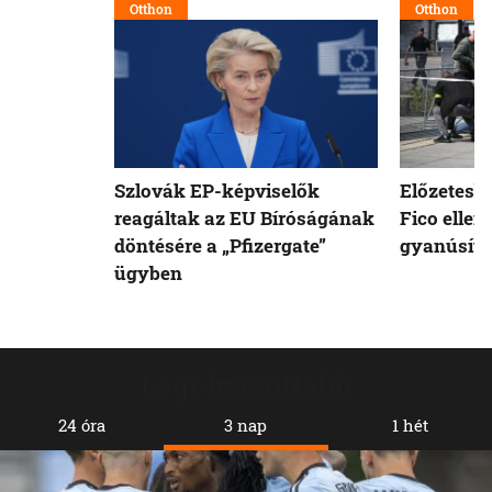
Otthon
Otthon
Szlovák EP-képviselők
Előzetesb
reagáltak az EU Bíróságának
Fico ellen
döntésére a „Pfizergate”
gyanúsíto
ügyben
Legolvasottabb
24 óra
3 nap
1 hét