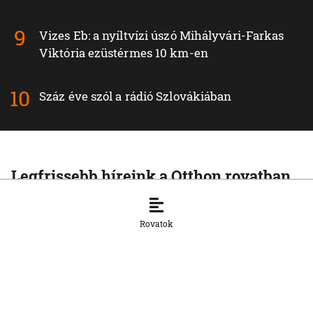
Vizes Eb: a nyíltvízi úszó Mihályvári-Farkas
Viktória ezüstérmes 10 km-en
Száz éve szól a rádió Szlovákiában
Legfrissebb híreink a Otthon rovatban
OTTHON
Teljesíti a gáztárolási célt az SPP a tél
Rovatok
előtt
5. 8. 2026, 17:45:03
OTTHON
Jövőre jöhet a családi kártya
Szlovákiában