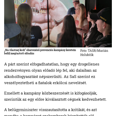
„Na vlastnej koži” elnevezésű prevenciós kampány keretein
Foto: TASR/Marián
belül megtartott előadás
Holubčík
A párt szerint elfogadhatatlan, hogy egy drogellenes
rendezvényen olyan előadó lép fel, aki dalaiban az
alkoholfogyasztást népszerűsíti. Az SaS szerint ez
veszélyeztetheti a fiatalok erkölcsi nevelését.
Emellett a kampány közbeszerzését is kifogásolják,
szerintük az egy előre kiválasztott cégnek kedvezhetett.
A belügyminiszter visszautasította a kritikát, és azt
mondta: a kampányt szakemberek készítették elő,