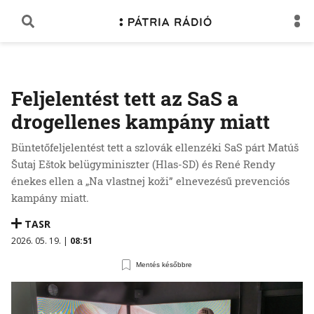
Feljelentést tett az SaS a
drogellenes kampány miatt
Büntetőfeljelentést tett a szlovák ellenzéki SaS párt Matúš
Šutaj Eštok belügyminiszter (Hlas-SD) és René Rendy
énekes ellen a „Na vlastnej koži” elnevezésű prevenciós
kampány miatt.
TASR
2026. 05. 19. |
08:51
Mentés későbbre