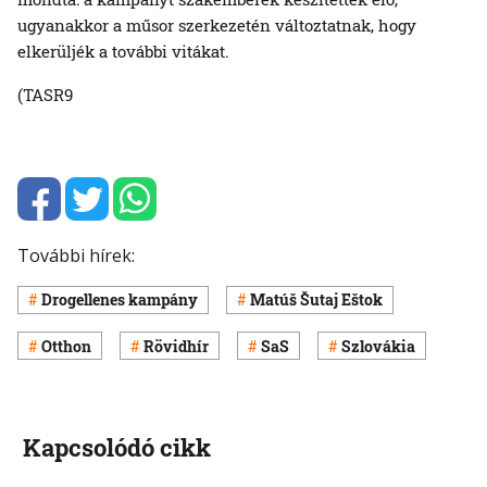
ugyanakkor a műsor szerkezetén változtatnak, hogy
elkerüljék a további vitákat.
(TASR9
További hírek:
Drogellenes kampány
Matúš Šutaj Eštok
Otthon
Rövidhír
SaS
Szlovákia
Kapcsolódó cikk