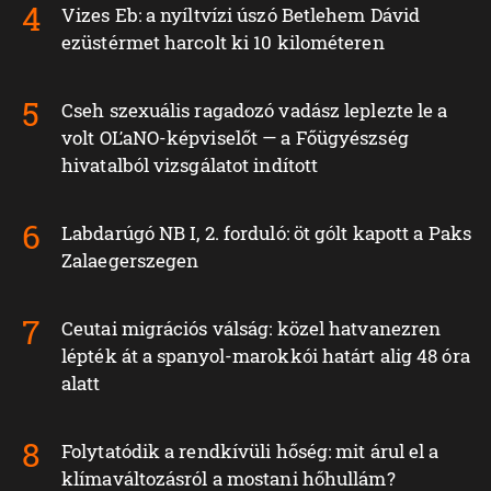
Vizes Eb: a nyíltvízi úszó Betlehem Dávid
ezüstérmet harcolt ki 10 kilométeren
Cseh szexuális ragadozó vadász leplezte le a
volt OĽaNO-képviselőt — a Főügyészség
hivatalból vizsgálatot indított
Labdarúgó NB I, 2. forduló: öt gólt kapott a Paks
Zalaegerszegen
Ceutai migrációs válság: közel hatvanezren
lépték át a spanyol-marokkói határt alig 48 óra
alatt
Folytatódik a rendkívüli hőség: mit árul el a
klímaváltozásról a mostani hőhullám?