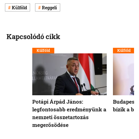
Külföld
Reggeli
Kapcsolódó cikk
Külföld
Külföld
Potápi Árpád János:
Budapest 
legfontosabb eredményünk a
bízik a b
nemzeti összetartozás
megerősödése