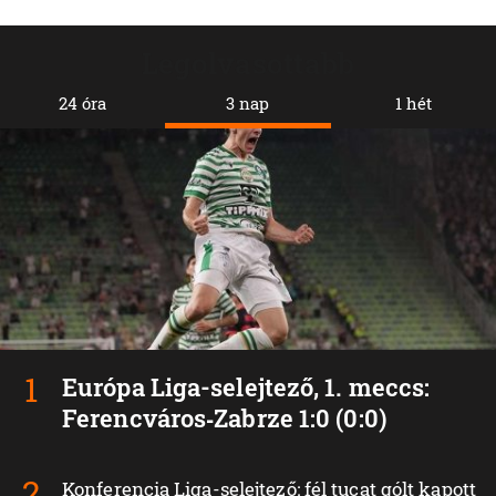
Legolvasottabb
24 óra
3 nap
1 hét
Európa Liga-selejtező, 1. meccs:
Ferencváros‑Zabrze 1:0 (0:0)
Konferencia Liga-selejtező: fél tucat gólt kapott