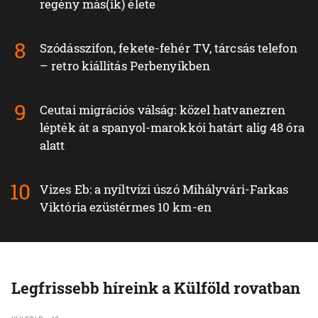
regény más(ik) élete
Szódásszifon, fekete-fehér TV, tárcsás telefon
– retro kiállítás Perbenyíkben
Ceutai migrációs válság: közel hatvanezren
lépték át a spanyol-marokkói határt alig 48 óra
alatt
Vizes Eb: a nyíltvízi úszó Mihályvári-Farkas
Viktória ezüstérmes 10 km-en
Legfrissebb híreink a Külföld rovatban