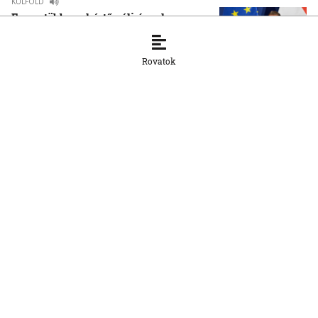
KÜLFÖLD
Egyre több szakértő véli úgy, hogy
Magyar Péter saját magának készíti elő
a megerősített államfői pozíciót
Rovatok
7. 8. 2026, 11:14:11
KÜLFÖLD
Kis Benedek József: A NATO sok téren
elavult, de nincs alternatívája
7. 8. 2026, 10:37:14
KÜLFÖLD
Infantino ezt a botrányát is túléli
7. 8. 2026, 10:09:30
KÜLFÖLD
Dolphin tájfun közelít Japánhoz — 260
ezer embert evakuálnak, a Toyota
kilenc gyárában leállt a termelés
7. 8. 2026, 9:09:25