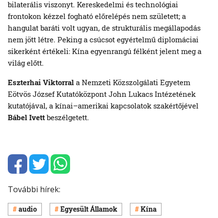
bilaterális viszonyt. Kereskedelmi és technológiai
frontokon kézzel fogható előrelépés nem született; a
hangulat baráti volt ugyan, de strukturális megállapodás
nem jött létre. Peking a csúcsot egyértelmű diplomáciai
sikerként értékeli: Kína egyenrangú félként jelent meg a
világ előtt.
Eszterhai Viktorral
a Nemzeti Közszolgálati Egyetem
Eötvös József Kutatóközpont John Lukacs Intézetének
kutatójával, a kínai–amerikai kapcsolatok szakértőjével
Bábel Ivett
beszélgetett.
További hírek:
audio
Egyesült Államok
Kína