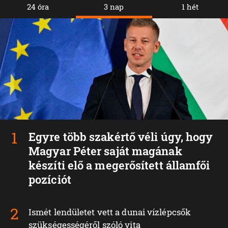
24 óra
3 nap
1 hét
Egyre több szakértő véli úgy, hogy
Magyar Péter saját magának
készíti elő a megerősített államfői
pozíciót
Ismét lendületet vett a dunai vízlépcsők
szükségességéről szóló vita