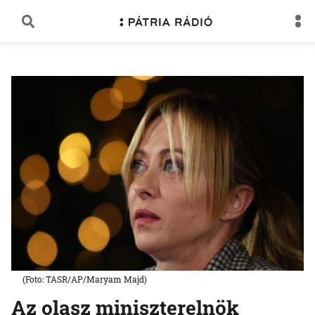
(Foto: TASR/AP/Maryam Majd)
Az olasz miniszterelnök