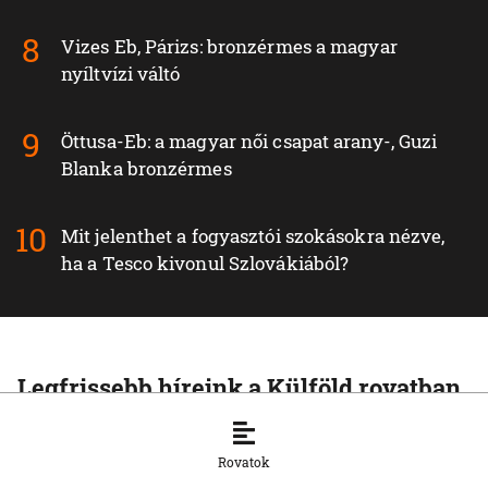
Vizes Eb, Párizs: bronzérmes a magyar
nyíltvízi váltó
Öttusa-Eb: a magyar női csapat arany-, Guzi
Blanka bronzérmes
Mit jelenthet a fogyasztói szokásokra nézve,
ha a Tesco kivonul Szlovákiából?
Legfrissebb híreink a Külföld rovatban
KÜLFÖLD
Az Európai Unió növelte az orosz
Rovatok
cseppfolyósított földgáz behozatalát