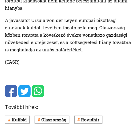
fordított kiadásokat nem kellene beleszámítani az állami
hiányba.
A javaslatot Ursula von der Leyen európai bizottsági
elnöknek küldött levélben fogalmazta meg. Olaszország
közben rontotta a következő évekre vonatkozó gazdasági
növekedési előrejelzését, és a költségvetési hiány továbbra
is meghaladja az uniós határértéket.
(TASR)
További hírek:
Külföld
Olaszország
Rövidhír