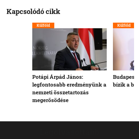
Kapcsolódó cikk
Külföld
Külföld
Potápi Árpád János:
Budapest 
legfontosabb eredményünk a
bízik a b
nemzeti összetartozás
megerősödése
Legolvasottabb