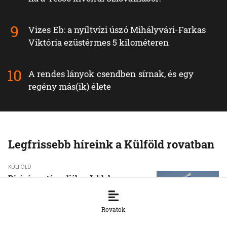
Vizes Eb: a nyíltvízi úszó Mihályvári-Farkas
Viktória ezüstérmes 5 kilométeren
A rendes lányok csendben sírnak, és egy
regény más(ik) élete
Legfrissebb híreink a Külföld rovatban
KÜLFÖLD
Bíróságon támadják a Jabloko
indulását az orosz választáson
8. 8. 2026, 11:45:34
Rovatok
KÜLFÖLD