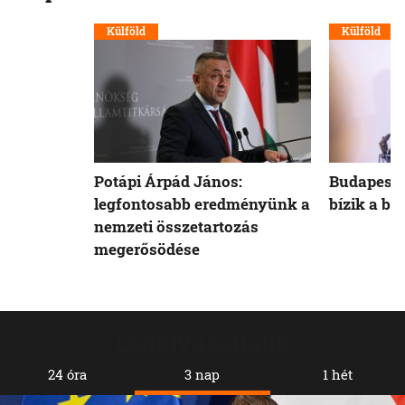
Külföld
Külföld
Potápi Árpád János:
Budapest 
legfontosabb eredményünk a
bízik a b
nemzeti összetartozás
megerősödése
Legolvasottabb
24 óra
3 nap
1 hét