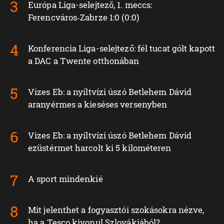
Európa Liga-selejtező, 1. meccs:
Ferencváros‑Zabrze 1:0 (0:0)
Konferencia Liga-selejtező: fél tucat gólt kapott
a DAC a Twente otthonában
Vizes Eb: a nyíltvízi úszó Betlehem Dávid
aranyérmes a kieséses versenyben
Vizes Eb: a nyíltvízi úszó Betlehem Dávid
ezüstérmet harcolt ki 5 kilométeren
A sport mindenkié
Mit jelenthet a fogyasztói szokásokra nézve,
ha a Tesco kivonul Szlovákiából?