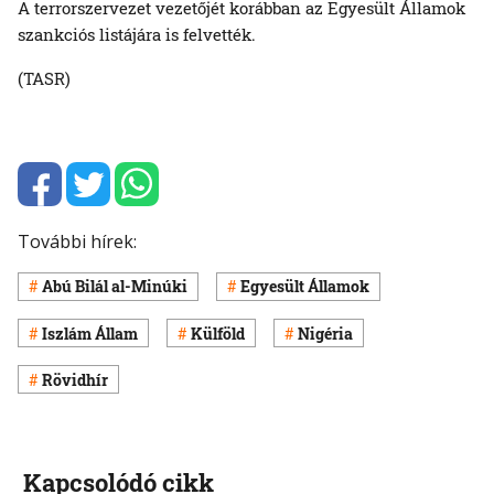
A terrorszervezet vezetőjét korábban az Egyesült Államok
szankciós listájára is felvették.
(TASR)
További hírek:
Abú Bilál al-Minúki
Egyesült Államok
Iszlám Állam
Külföld
Nigéria
Rövidhír
Kapcsolódó cikk