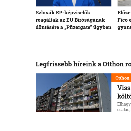
Szlovák EP-képviselők
Előze
reagáltak az EU Bíróságának
Fico 
döntésére a „Pfizergate” ügyben
gyanú
Legfrissebb híreink a Otthon r
Otthon
Viss
költ
Elhagy
család,
telepr
község
6. 8. 202