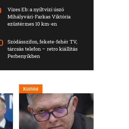
Vizes Eb: a nyíltvízi úszó
Mihályvári-Farkas Viktória
ezüstérmes 10 km-en
Szódásszifon, fekete-fehér TV,
tárcsás telefon – retro kiállítás
Perbenyíkben
Külföld
Nappali