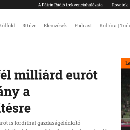
A Pátria Rádió frekvenciahálózata
Rovatok
Külföld
30 éve
Elemzések
Podcast
Kultúra | Tu
L
l milliárd eurót
ány a
tésre
rót is fordíthat gazdaságélénkítő