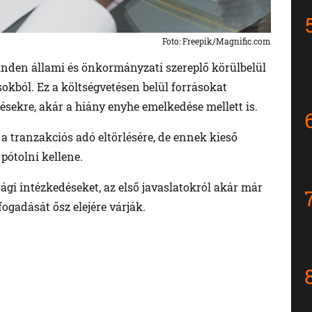
Foto: Freepik/Magnific.com
minden állami és önkormányzati szereplő körülbelül
okból. Ez a költségvetésen belül forrásokat
sekre, akár a hiány enyhe emelkedése mellett is.
a tranzakciós adó eltörlésére, de ennek kieső
pótolni kellene.
gi intézkedéseket, az első javaslatokról akár már
ogadását ősz elejére várják.