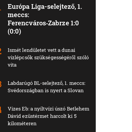
Európa Liga-selejtező, 1.
meccs:
Ferencváros‑Zabrze 1:0
(0:0)
Ismét lendületet vett a dunai
vízlépcsők szükségességéről szóló
vita
Labdarúgó BL-selejtező, 1. meccs:
Svédországban is nyert a Slovan
Vizes Eb: a nyíltvízi úszó Betlehem
Dávid ezüstérmet harcolt ki 5
kilométeren