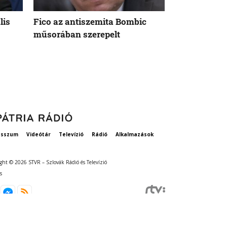
lis
Fico az antiszemita Bombic
Meddig tart 
műsorában szerepelt
rögzített ta
szavatosság
esszum
Videótár
Televízió
Rádió
Alkalmazások
ght © 2026 STVR – Szlovák Rádió és Televízió
s