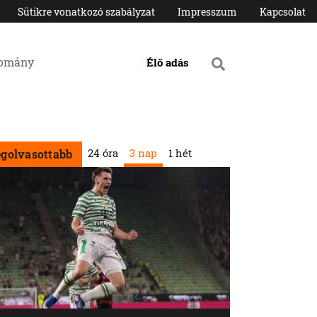
Sütikre vonatkozó szabályzat
Impresszum
Kapcsolat
domány
Élő adás
24 óra
3 nap
1 hét
egolvasottabb