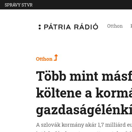
SPRÁVY STVR
Otthon
Otthon
Több mint másfé
költene a korm
gazdaságélénkí
A szlovák kormány akár 1,7 milliárd eu