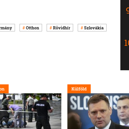
rmány
Otthon
Rövidhír
Szlovákia
on
Külföld