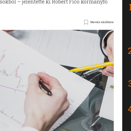
sokból – jelentette ki Robert Fico kormányfő
Mentés későbbre