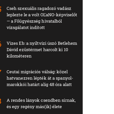
Cseh szexuális ragadozó vadász
leplezte le a volt OĽaNO-képviselőt
— a Főügyészség hivatalból
vizsgálatot indított
Vizes Eb: a nyíltvízi úszó Betlehem
Dávid ezüstérmet harcolt ki 10
kilométeren
Ceutai migrációs válság: közel
hatvanezren lépték át a spanyol-
marokkói határt alig 48 óra alatt
A rendes lányok csendben sírnak,
és egy regény más(ik) élete