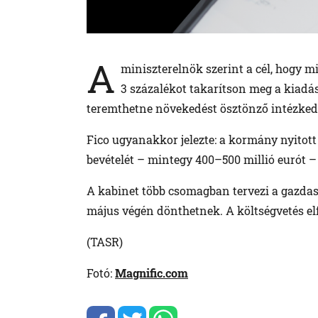
A
miniszterelnök szerint a cél, hogy 
3 százalékot takarítson meg a kiadás
teremthetne növekedést ösztönző intézkedé
Fico ugyanakkor jelezte: a kormány nyitott 
bevételét – mintegy 400–500 millió eurót – 
A kabinet több csomagban tervezi a gazdasá
május végén dönthetnek. A költségvetés elf
(TASR)
Fotó:
Magnific.com