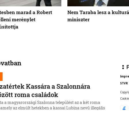
tesben marad a Robert
Nem Taraba lesz a kulturá
elleni merénylet
miniszter
sítottja
ovatban
Impr
STVR
zatértek Kassára a Szalonnára
Copyri
özött roma családok
Cookie
ta a magyarországi Szalonna települést az a két roma
 amely az elmúlt hetekben a kassai Lubina nevű illegális
ől költözött a Borsod-Abaúj-Zemplén vármegyei
be.
6, 17:19:39