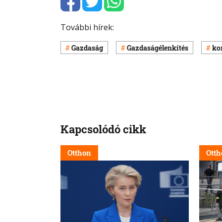
További hírek:
Gazdaság
Gazdaságélenkítés
ko
Kapcsolódó cikk
Otthon
Otth