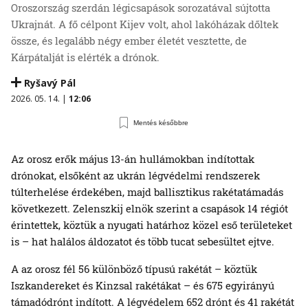
Oroszország szerdán légicsapások sorozatával sújtotta
Ukrajnát. A fő célpont Kijev volt, ahol lakóházak dőltek
össze, és legalább négy ember életét vesztette, de
Kárpátalját is elérték a drónok.
Ryšavý Pál
2026. 05. 14. |
12:06
Mentés későbbre
Az orosz erők május 13-án hullámokban indítottak
drónokat, elsőként az ukrán légvédelmi rendszerek
túlterhelése érdekében, majd ballisztikus rakétatámadás
következett. Zelenszkij elnök szerint a csapások 14 régiót
érintettek, köztük a nyugati határhoz közel eső területeket
is – hat halálos áldozatot és több tucat sebesültet ejtve.
A az orosz fél 56 különböző típusú rakétát – köztük
Iszkandereket és Kinzsal rakétákat – és 675 egyirányú
támadódrónt indított. A légvédelem 652 drónt és 41 rakétát