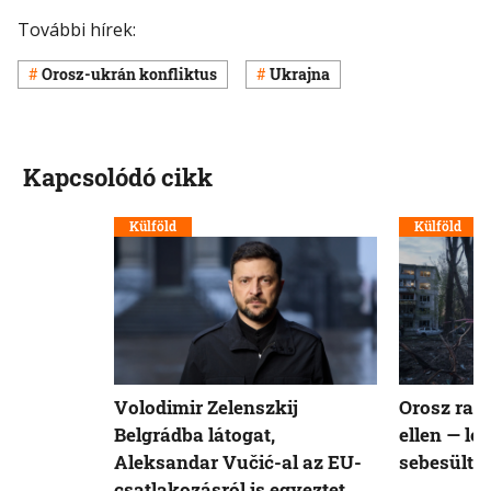
További hírek:
Orosz-ukrán konfliktus
Ukrajna
Kapcsolódó cikk
Külföld
Külföld
Volodimir Zelenszkij
Orosz rak
Belgrádba látogat,
ellen — le
Aleksandar Vučić-al az EU-
sebesült
csatlakozásról is egyeztet