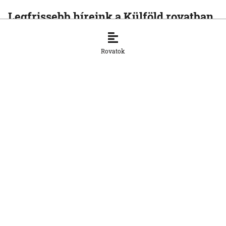
Legfrissebb híreink a Külföld rovatban
KÜLFÖLD
Az Európai Unió növelte az orosz
Rovatok
cseppfolyósított földgáz behozatalát
8. 8. 2026, 15:43:14
KÜLFÖLD
Afrika csökkentené függőségét a kínai
napelemes technológiától
8. 8. 2026, 15:33:20
KÜLFÖLD
Baka Andrást, a Legfelsőbb Bíróság
korábbi elnökét jelöli magyar
köztársasági elnöknek a Tisza párt
parlamenti frakciója
8. 8. 2026, 14:38:06
KÜLFÖLD