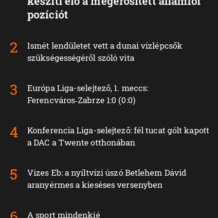
készíti elő a megerősített államfői
pozíciót
Ismét lendületet vett a dunai vízlépcsők
szükségességéről szóló vita
Európa Liga-selejtező, 1. meccs:
Ferencváros‑Zabrze 1:0 (0:0)
Konferencia Liga-selejtező: fél tucat gólt kapott
a DAC a Twente otthonában
Vizes Eb: a nyíltvízi úszó Betlehem Dávid
aranyérmes a kieséses versenyben
A sport mindenkié