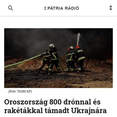
(Foto: TASR/AP)
Oroszország 800 drónnal és
rakétákkal támadt Ukrajnára