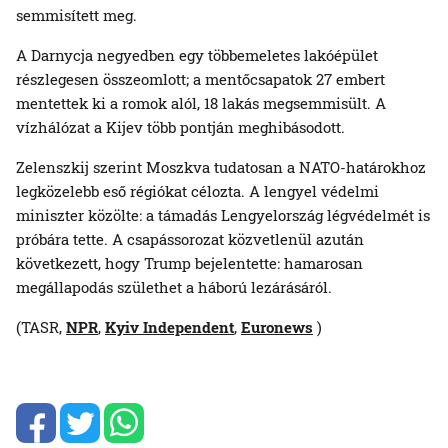
semmisített meg.
A Darnycja negyedben egy többemeletes lakóépület
részlegesen összeomlott; a mentőcsapatok 27 embert
mentettek ki a romok alól, 18 lakás megsemmisült. A
vízhálózat a Kijev több pontján meghibásodott.
Zelenszkij szerint Moszkva tudatosan a NATO-határokhoz
legközelebb eső régiókat célozta. A lengyel védelmi
miniszter közölte: a támadás Lengyelország légvédelmét is
próbára tette. A csapássorozat közvetlenül azután
következett, hogy Trump bejelentette: hamarosan
megállapodás születhet a háború lezárásáról.
(TASR,
NPR
,
Kyiv Independent
,
Euronews
)