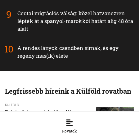
Ceutai migrációs válság: közel hatvanezren
lépték át a spanyol-marokkói határt alig 48 óra
alatt
A rendes lányok csendben sírnak, és egy
regény más(ik) élete
Legfrissebb híreink a Külföld rovatban
KÜLFÖLD
Putyin dróncsapatokat hoz létre az
orosz hadseregben
5. 8. 2026, 16:29:24
Rovatok
KÜLFÖLD