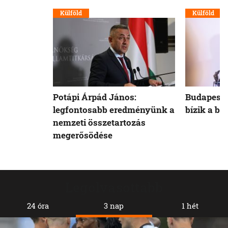
Külföld
Külföld
Potápi Árpád János:
Budapest 
legfontosabb eredményünk a
bízik a b
nemzeti összetartozás
megerősödése
Legolvasottabb
24 óra
3 nap
1 hét