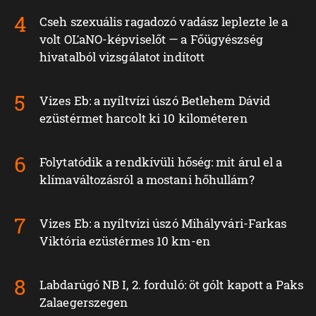
Cseh szexuális ragadozó vadász leplezte le a
volt OĽaNO-képviselőt — a Főügyészség
hivatalból vizsgálatot indított
Vizes Eb: a nyíltvízi úszó Betlehem Dávid
ezüstérmet harcolt ki 10 kilométeren
Folytatódik a rendkívüli hőség: mit árul el a
klímaváltozásról a mostani hőhullám?
Vizes Eb: a nyíltvízi úszó Mihályvári-Farkas
Viktória ezüstérmes 10 km-en
Labdarúgó NB I, 2. forduló: öt gólt kapott a Paks
Zalaegerszegen