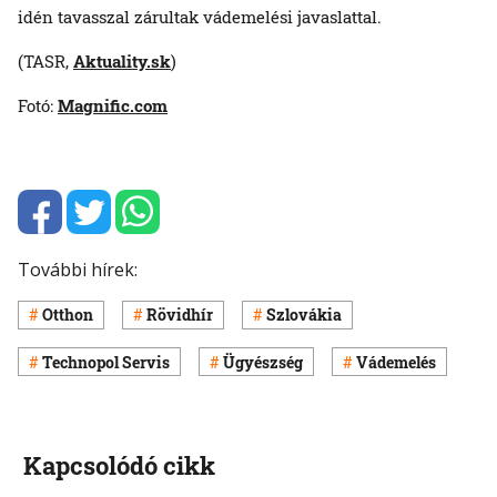
idén tavasszal zárultak vádemelési javaslattal.
(TASR,
Aktuality.sk
)
Fotó:
Magnific.com
További hírek:
Otthon
Rövidhír
Szlovákia
Technopol Servis
Ügyészség
Vádemelés
Kapcsolódó cikk