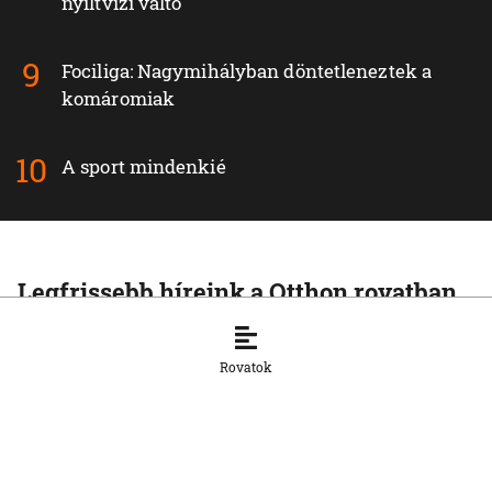
nyíltvízi váltó
Fociliga: Nagymihályban döntetleneztek a
komáromiak
A sport mindenkié
Legfrissebb híreink a Otthon rovatban
OTTHON
A szlovák cégeknek továbbra is
Rovatok
hiányoznak a képzett munkavállalók
8. 8. 2026, 15:39:35
OTTHON
Šimečka beismeri a hibát a Korčok-