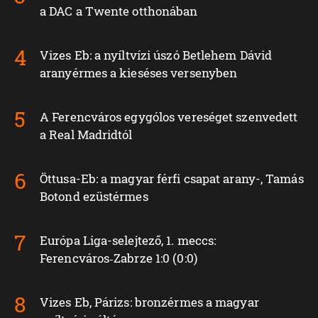
a DAC a Twente otthonában
Vizes Eb: a nyíltvízi úszó Betlehem Dávid
aranyérmes a kieséses versenyben
A Ferencváros egygólos vereséget szenvedett
a Real Madridtól
Öttusa-Eb: a magyar férfi csapat arany-, Tamás
Botond ezüstérmes
Európa Liga-selejtező, 1. meccs:
Ferencváros‑Zabrze 1:0 (0:0)
Vizes Eb, Párizs: bronzérmes a magyar