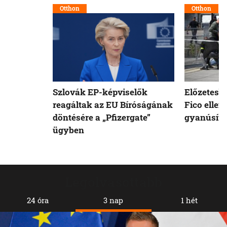
Otthon
Otthon
Szlovák EP-képviselők
Előzetesb
reagáltak az EU Bíróságának
Fico ellen
döntésére a „Pfizergate”
gyanúsíto
ügyben
Legolvasottabb
24 óra
3 nap
1 hét