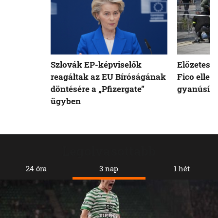
Szlovák EP-képviselők
Előzetesb
reagáltak az EU Bíróságának
Fico ellen
döntésére a „Pfizergate”
gyanúsíto
ügyben
Legolvasottabb
24 óra
3 nap
1 hét