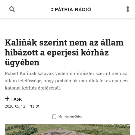
Kaliňák szerint nem az állam
hibázott a eperjesi kórház
ügyében
Robert Kaliňák szlovák védelmi miniszter szerint nem az
állam felelőssége, hogy problémák merültek fel az eperjesi
katonai kórház építésénél.
TASR
2026. 05. 12. |
13:31
Mentés későbbre