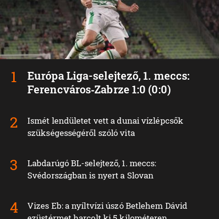
Európa Liga-selejtező, 1. meccs:
Ferencváros‑Zabrze 1:0 (0:0)
Ismét lendületet vett a dunai vízlépcsők
szükségességéről szóló vita
Labdarúgó BL-selejtező, 1. meccs:
Svédországban is nyert a Slovan
Vizes Eb: a nyíltvízi úszó Betlehem Dávid
ezüstérmet harcolt ki 5 kilométeren