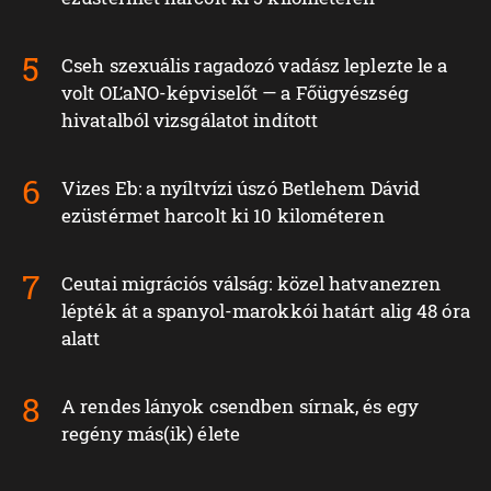
Cseh szexuális ragadozó vadász leplezte le a
volt OĽaNO-képviselőt — a Főügyészség
hivatalból vizsgálatot indított
Vizes Eb: a nyíltvízi úszó Betlehem Dávid
ezüstérmet harcolt ki 10 kilométeren
Ceutai migrációs válság: közel hatvanezren
lépték át a spanyol-marokkói határt alig 48 óra
alatt
A rendes lányok csendben sírnak, és egy
regény más(ik) élete