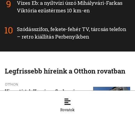
Vizes Eb: a nyíltvízi úszó Mihályvári-Farkas
Viktória ezüstérmes 10 km-en
Szódásszifon, fekete-fehér TV, tárcsás telefon
– retro kiállítás Perbenyíkben
Legfrissebb híreink a Otthon rovatban
OTTHON
Visszatértek Kassára a Szalonnára
költözött roma családok
6. 8. 2026, 17:19:39
Rovatok
OTTHON
A vízparton is fennáll a túlmelegedés
veszélye