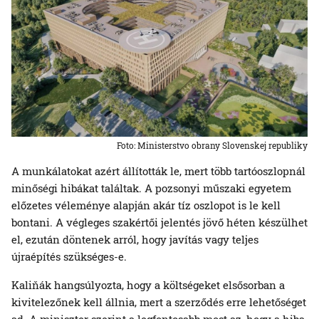
Foto: Ministerstvo obrany Slovenskej republiky
A munkálatokat azért állították le, mert több tartóoszlopnál
minőségi hibákat találtak. A pozsonyi műszaki egyetem
előzetes véleménye alapján akár tíz oszlopot is le kell
bontani. A végleges szakértői jelentés jövő héten készülhet
el, ezután döntenek arról, hogy javítás vagy teljes
újraépítés szükséges-e.
Kaliňák hangsúlyozta, hogy a költségeket elsősorban a
kivitelezőnek kell állnia, mert a szerződés erre lehetőséget
ad. A miniszter szerint a legfontosabb most az, hogy a hiba