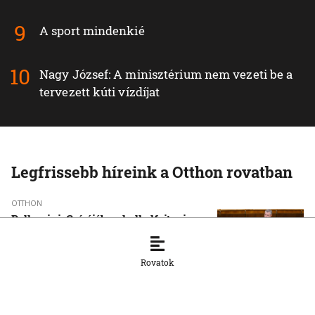
A sport mindenkié
Nagy József: A minisztérium nem vezeti be a
tervezett kúti vízdíjat
Legfrissebb híreink a Otthon rovatban
OTTHON
Pellegrini: Csírájában kell elfojtani a
faji indíttatású erőszakot
7. 8. 2026, 16:45:55
Rovatok
OTTHON
Másodfokúra emelték a hőségriasztást
több déli járásban