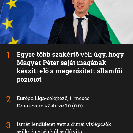
Egyre több szakértő véli úgy, hogy
Magyar Péter saját magának
készíti elő a megerősített államfői
pozíciót
Európa Liga-selejtező, 1. meccs:
Ferencváros‑Zabrze 1:0 (0:0)
Ismét lendületet vett a dunai vízlépcsők
szükségességéről szóló vita