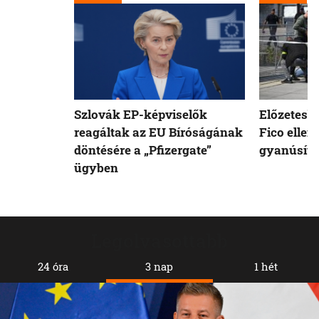
Szlovák EP-képviselők
Előzetesb
reagáltak az EU Bíróságának
Fico ellen
döntésére a „Pfizergate”
gyanúsíto
ügyben
Legolvasottabb
24 óra
3 nap
1 hét