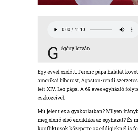
G
égény István
Egy évvel ezelőtt, Ferenc pápa halálát köv
amerikai bíborost, Ágoston-rendi szerzetest
lett XIV. Leó pápa. A 69 éves egyházfő folyta
eszközeivel.
Mit jelent ez a gyakorlatban? Milyen irány
megjelenő első enciklika az egyházat? És m
konfliktusok közepette az eddigieknél is f