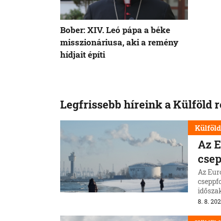
Bober: XIV. Leó pápa a béke
misszionáriusa, aki a remény
hídjait építi
Legfrissebb híreink a Külföld 
Külföl
Az E
csep
Az Eur
cseppfo
idősza
8. 8. 202