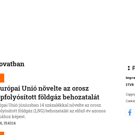
rovatban
d
Impr
STVR
urópai Unió növelte az orosz
Copyri
pfolyósított földgáz behozatalát
Cookie
ópai Unió júniusban 14 százalékkal növelte az orosz
lyósított földgáz (LNG) behozatalát az előző év azonos
kához képest.
6, 15:43:14