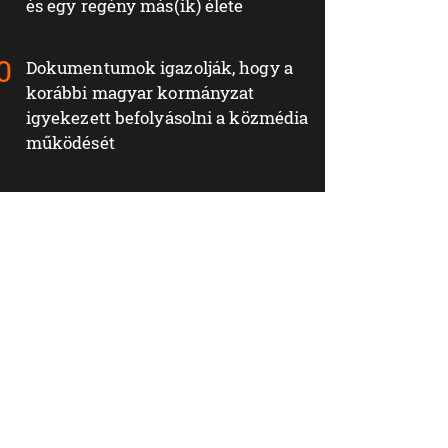
és egy regény más(ik) élete
Dokumentumok igazolják, hogy a
korábbi magyar kormányzat
igyekezett befolyásolni a közmédia
működését