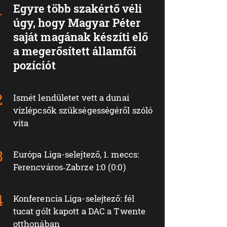
Egyre több szakértő véli
úgy, hogy Magyar Péter
saját magának készíti elő
a megerősített államfői
pozíciót
Ismét lendületet vett a dunai
vízlépcsők szükségességéről szóló
vita
Európa Liga-selejtező, 1. meccs:
Ferencváros‑Zabrze 1:0 (0:0)
Konferencia Liga-selejtező: fél
tucat gólt kapott a DAC a Twente
otthonában