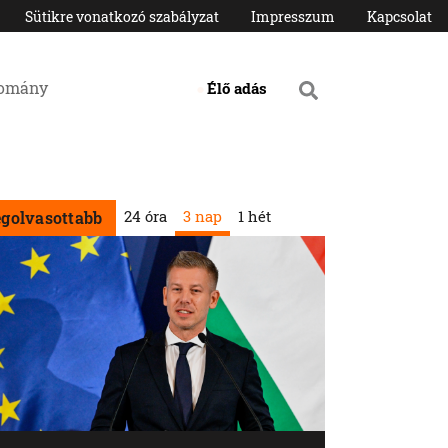
Sütikre vonatkozó szabályzat
Impresszum
Kapcsolat
domány
Élő adás
24 óra
3 nap
1 hét
egolvasottabb