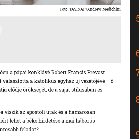
Foto: TASR/AP/Andrew Medichini
etően a pápai konklávé Robert Francis Prevost
 választotta a katolikus egyház új vezetőjévé – ő
tja elődje örökségét, de a saját stílusában és
ba viszik az apostoli utak és a hamarosan
iért lehet a béke hirdetése a mai háborús
ontosabb feladat?