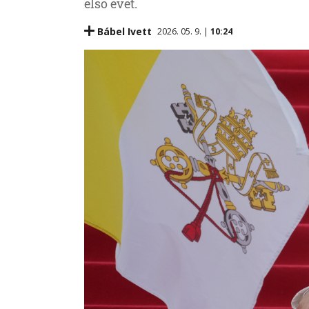
első évet.
Bábel Ivett
2026. 05. 9. |
10:24