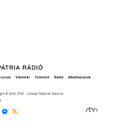
esszum
Videótár
Televízió
Rádió
Alkalmazások
ght © 2026 STVR – Szlovák Rádió és Televízió
s