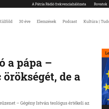
A Pátria Rádió frekvenciahálózata
Rovatok
Külföld
30 éve
Elemzések
Podcast
Kultúra | Tu
L
ó a pápa –
c örökségét, de a
eüzenet – Gégény István teológus értékeli az