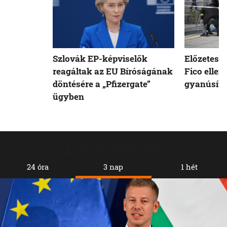
Szlovák EP-képviselők
Előzetesb
reagáltak az EU Bíróságának
Fico ellen
döntésére a „Pfizergate”
gyanúsíto
ügyben
Legolvasottabb
24 óra
3 nap
1 hét