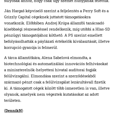
súlyosak ahhoz, hogy csak úgy szemet húnyjanak felettük.
Ján Hargaš képviselő szerint a feljelentés a Perry Soft és a
Grizzly Capital cégeknek juttatott támogatásokra
vonatkozik. Előbbiben Andrej Krúpa államfői tanácsadó
kisebbségi részesedéssel rendelkezik, míg utóbbi a Hlas-SD
pénzügyi támogatójához köthető. A PS szerint emellett
befolyásolhatták a páylázati értékelők kiválasztását, illetve
korrupció gyanúja is felmerül.
A tárca államtitkára, Alena Sabelová elmondta, a
biotechnológiai és automatizálási innovációs felhívásokat
a miniszterelnök-helyettesi hivatal auditorai fogják
felülvizsgálni. Elmondása szerint a szerződésekből
származó pénzt csak a felülvizsgálat lezárultávall fizetik
ki. A támogatott cégek között több ismeretlen is van, illetve
olyanok, amelyek nem végeztek kutatásokat az adott
területen.
(
DenníkN
)