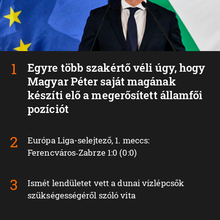
Egyre több szakértő véli úgy, hogy
Magyar Péter saját magának
készíti elő a megerősített államfői
pozíciót
Európa Liga-selejtező, 1. meccs:
Ferencváros‑Zabrze 1:0 (0:0)
Ismét lendületet vett a dunai vízlépcsők
szükségességéről szóló vita