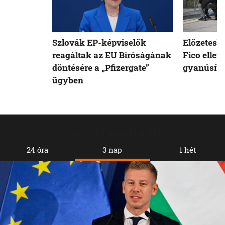
Szlovák EP-képviselők
Előzetesb
reagáltak az EU Bíróságának
Fico ellen
döntésére a „Pfizergate”
gyanúsíto
ügyben
Legolvasottabb
24 óra
3 nap
1 hét