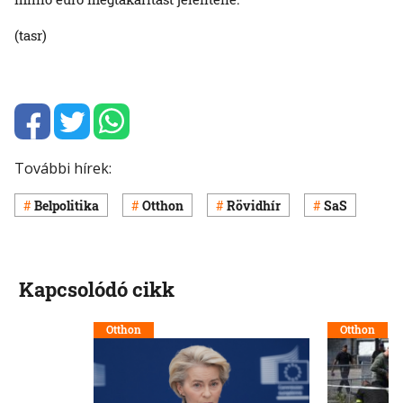
(tasr)
További hírek:
Belpolitika
Otthon
Rövidhír
SaS
Kapcsolódó cikk
Otthon
Otthon