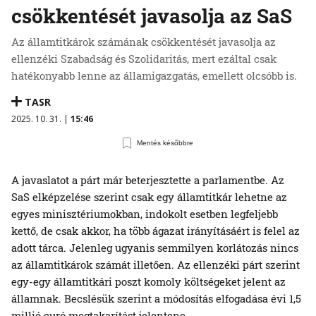
csökkentését javasolja az SaS
Az államtitkárok számának csökkentését javasolja az
ellenzéki Szabadság és Szolidaritás, mert ezáltal csak
hatékonyabb lenne az államigazgatás, emellett olcsóbb is.
TASR
2025. 10. 31. |
15:46
Mentés későbbre
A javaslatot a párt már beterjesztette a parlamentbe. Az
SaS elképzelése szerint csak egy államtitkár lehetne az
egyes minisztériumokban, indokolt esetben legfeljebb
kettő, de csak akkor, ha több ágazat irányításáért is felel az
adott tárca. Jelenleg ugyanis semmilyen korlátozás nincs
az államtitkárok számát illetően. Az ellenzéki párt szerint
egy-egy államtitkári poszt komoly költségeket jelent az
államnak. Becslésük szerint a módosítás elfogadása évi 1,5
millió euró megtakarítást jelentene.