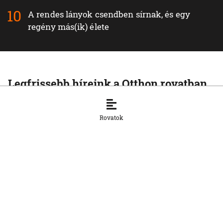
A rendes lányok csendben sírnak, és egy
regény más(ik) élete
Legfrissebb híreink a Otthon rovatban
OTTHON
Šimečka beismeri a hibát a Korčok-
Rovatok
ügyben, de tagadja az
összehasonlíthatóságot a Smerrel
8. 8. 2026, 15:01:07
OTTHON
Nem fog összefogni az SNS senkivel
8. 8. 2026, 13:11:21
OTTHON