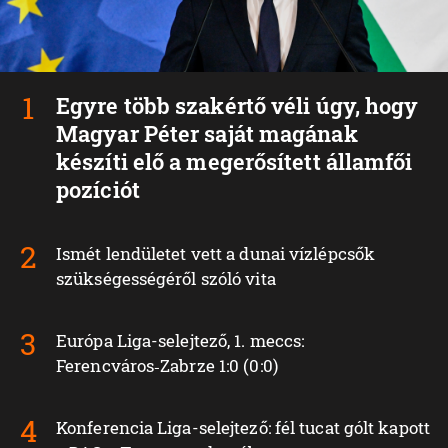
Egyre több szakértő véli úgy, hogy
Magyar Péter saját magának
készíti elő a megerősített államfői
pozíciót
Ismét lendületet vett a dunai vízlépcsők
szükségességéről szóló vita
Európa Liga-selejtező, 1. meccs:
Ferencváros‑Zabrze 1:0 (0:0)
Konferencia Liga-selejtező: fél tucat gólt kapott