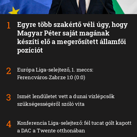
Egyre több szakértő véli úgy, hogy
Magyar Péter saját magának
készíti elő a megerősített államfői
pozíciót
Európa Liga-selejtező, 1. meccs:
Ferencváros‑Zabrze 1:0 (0:0)
Ismét lendületet vett a dunai vízlépcsők
szükségességéről szóló vita
Konferencia Liga-selejtező: fél tucat gólt kapott
a DAC a Twente otthonában