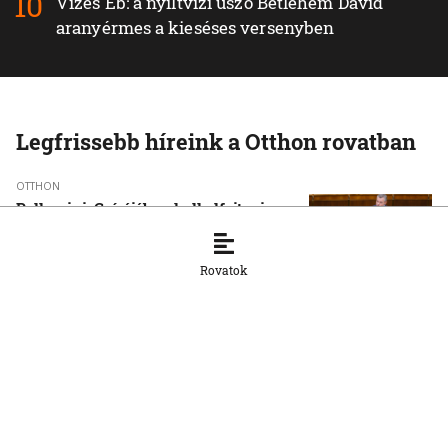
Vizes Eb: a nyíltvízi úszó Betlehem Dávid
aranyérmes a kieséses versenyben
Legfrissebb híreink a Otthon rovatban
OTTHON
Pellegrini: Csírájában kell elfojtani a
faji indíttatású erőszakot
7. 8. 2026, 16:45:55
Rovatok
OTTHON
Másodfokúra emelték a hőségriasztást
több déli járásban
7. 8. 2026, 16:44:44
OTTHON
Robbanás történt a Slovnaft pozsonyi
finomítójában