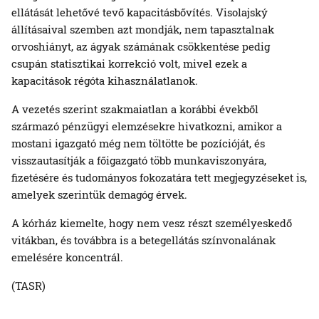
ellátását lehetővé tevő kapacitásbővítés. Visolajský
állításaival szemben azt mondják, nem tapasztalnak
orvoshiányt, az ágyak számának csökkentése pedig
csupán statisztikai korrekció volt, mivel ezek a
kapacitások régóta kihasználatlanok.
A vezetés szerint szakmaiatlan a korábbi évekből
származó pénzügyi elemzésekre hivatkozni, amikor a
mostani igazgató még nem töltötte be pozícióját, és
visszautasítják a főigazgató több munkaviszonyára,
fizetésére és tudományos fokozatára tett megjegyzéseket is,
amelyek szerintük demagóg érvek.
A kórház kiemelte, hogy nem vesz részt személyeskedő
vitákban, és továbbra is a betegellátás színvonalának
emelésére koncentrál.
(TASR)