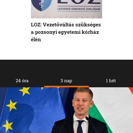
LOZ: Vezetőváltás szükséges
a pozsonyi egyetemi kórház
élén
Legolvasottabb
24 óra
3 nap
1 hét