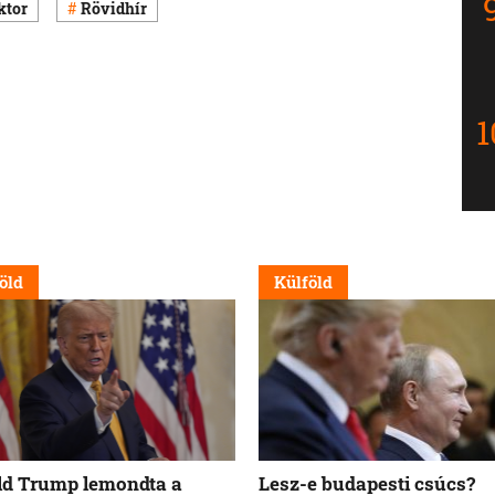
ktor
Rövidhír
öld
Külföld
d Trump lemondta a
Lesz-e budapesti csúcs?