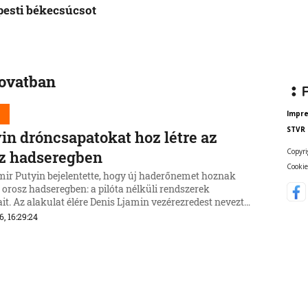
esti békecsúcsot
rovatban
d
Impr
STVR
in dróncsapatokat hoz létre az
Copyri
z hadseregben
Cookie
mir Putyin bejelentette, hogy új haderőnemet hoznak
z orosz hadseregben: a pilóta nélküli rendszerek
it. Az alakulat élére Denis Ljamin vezérezredest nevezte
6, 16:29:24
d
shimára emlékezünk a nukleáris
verek elleni világnapon