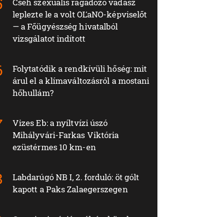
Cseh szexuális ragadozó vadász
leplezte le a volt OĽaNO-képviselőt
— a Főügyészség hivatalból
vizsgálatot indított
Folytatódik a rendkívüli hőség: mit
árul el a klímaváltozásról a mostani
hőhullám?
Vizes Eb: a nyíltvízi úszó
Mihályvári-Farkas Viktória
ezüstérmes 10 km-en
Labdarúgó NB I, 2. forduló: öt gólt
kapott a Paks Zalaegerszegen