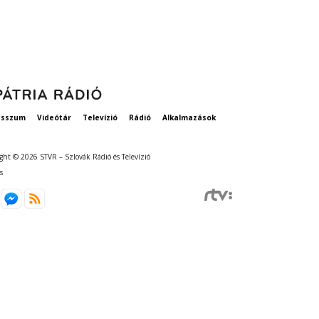
esszum
Videótár
Televízió
Rádió
Alkalmazások
ght © 2026 STVR – Szlovák Rádió és Televízió
s