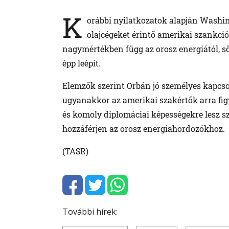
K
orábbi nyilatkozatok alapján Washi
olajcégeket érintő amerikai szankci
nagymértékben függ az orosz energiától, ső
épp leépít.
Elemzők szerint Orbán jó személyes kapcsol
ugyanakkor az amerikai szakértők arra figy
és komoly diplomáciai képességekre lesz s
hozzáférjen az orosz energiahordozókhoz.
(TASR)
További hírek: