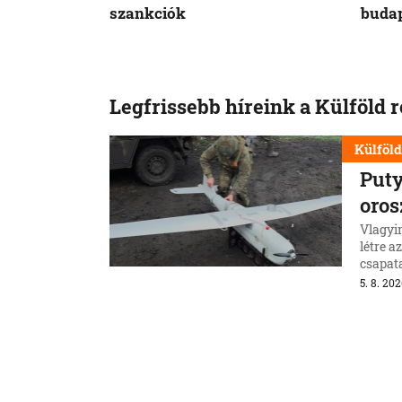
szankciók
budap
Legfrissebb híreink a Külföld 
Külföl
Puty
oros
Vlagyi
létre a
csapata
ki.
5. 8. 202
Külföl
Hiro
fegy