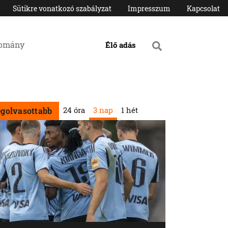
Sütikre vonatkozó szabályzat
Impresszum
Kapcsolat
domány
Élő adás
24 óra
3 nap
1 hét
egolvasottabb