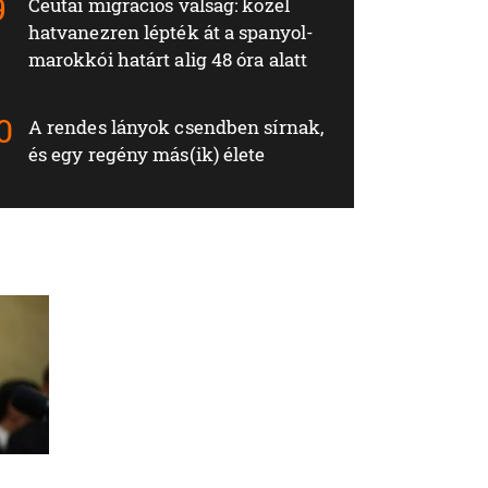
Ceutai migrációs válság: közel
hatvanezren lépték át a spanyol-
marokkói határt alig 48 óra alatt
A rendes lányok csendben sírnak,
és egy regény más(ik) élete