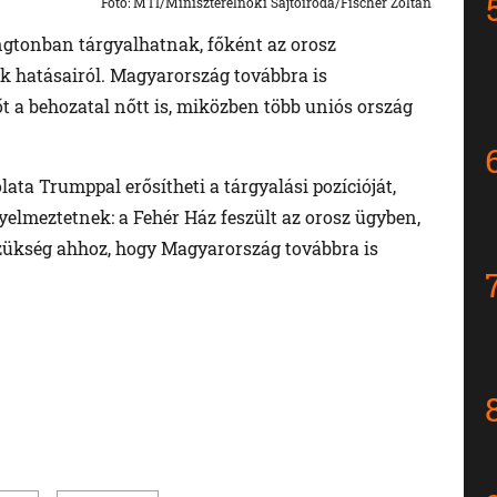
Foto: MTI/Miniszterelnöki Sajtóiroda/Fischer Zoltán
ngtonban tárgyalhatnak, főként az orosz
ók hatásairól. Magyarország továbbra is
t a behozatal nőtt is, miközben több uniós ország
ata Trumppal erősítheti a tárgyalási pozícióját,
elmeztetnek: a Fehér Ház feszült az orosz ügyben,
zükség ahhoz, hogy Magyarország továbbra is