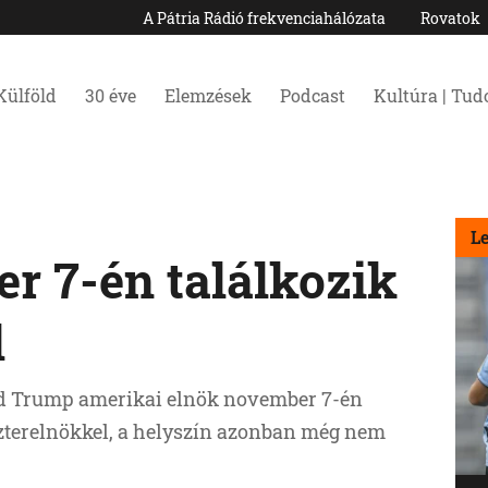
A Pátria Rádió frekvenciahálózata
Rovatok
Külföld
30 éve
Elemzések
Podcast
Kultúra | Tu
L
 7-én találkozik
l
ld Trump amerikai elnök november 7-én
zterelnökkel, a helyszín azonban még nem