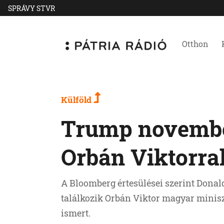
SPRÁVY STVR
Otthon
Külföld
Trump november
Orbán Viktorra
A Bloomberg értesülései szerint Dona
találkozik Orbán Viktor magyar minis
ismert.