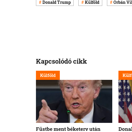
Donald Trump
Külföld
Orbán Vi
Kapcsolódó cikk
Külföld
Külf
Füstbe ment béketerv után
Donal