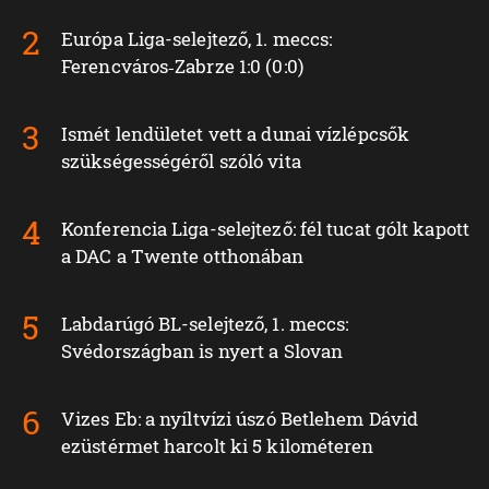
Európa Liga-selejtező, 1. meccs:
Ferencváros‑Zabrze 1:0 (0:0)
Ismét lendületet vett a dunai vízlépcsők
szükségességéről szóló vita
Konferencia Liga-selejtező: fél tucat gólt kapott
a DAC a Twente otthonában
Labdarúgó BL-selejtező, 1. meccs:
Svédországban is nyert a Slovan
Vizes Eb: a nyíltvízi úszó Betlehem Dávid
ezüstérmet harcolt ki 5 kilométeren