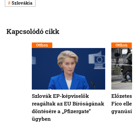
Szlovákia
Kapcsolódó cikk
Otthon
Otthon
Szlovák EP-képviselők
Előzetesb
reagáltak az EU Bíróságának
Fico ellen
döntésére a „Pfizergate”
gyanúsíto
ügyben