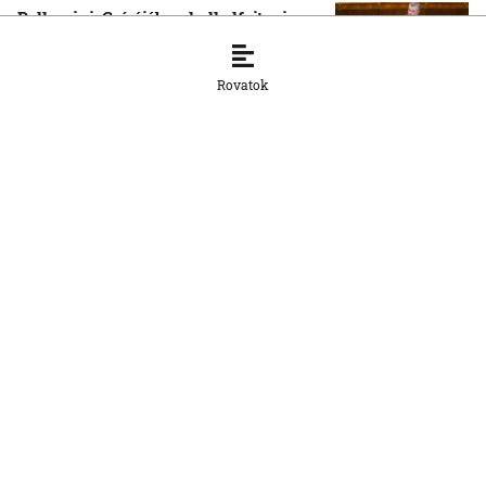
Pellegrini: Csírájában kell elfojtani a
faji indíttatású erőszakot
7. 8. 2026, 16:45:55
Rovatok
OTTHON
Másodfokúra emelték a hőségriasztást
több déli járásban
7. 8. 2026, 16:44:44
OTTHON
Robbanás történt a Slovnaft pozsonyi
finomítójában
7. 8. 2026, 16:42:45
OTTHON
Az Európai Bizottság kifogásolja a
nemzeti parkok új zonációját
7. 8. 2026, 13:12:06
OTTHON